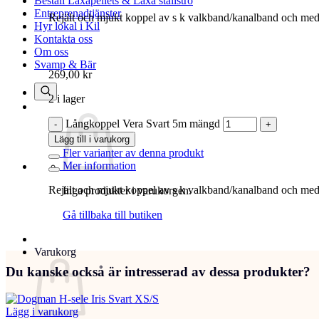
Beställ Laxåpellets & Laxå stallströ
Entreprenadtjänster
Rejält och mjukt koppel av s k valkband/kanalband och med pr
Hyr lokal i Kil
Kontakta oss
Om oss
Svamp & Bär
269,00
kr
2 i lager
Långkoppel Vera Svart 5m mängd
Lägg till i varukorg
Fler varianter av denna produkt
Mer information
Rejält och mjukt koppel av s k valkband/kanalband och med pr
Inga produkter i varukorgen.
Gå tillbaka till butiken
Varukorg
Du kanske också är intresserad av dessa produkter?
Lägg i varukorg