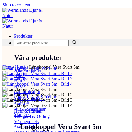
Skip to content
Produkter
Våra produkter
Hem
/
Hund
/
Långkoppel Vera Svart 5m
Alla produkter
Hund
Katt
Häst
Lantbruksdjur
Spannmål
Fågel, Fisk & Smådjur
Salt & Saltstenar
Stallströ
Vilt & Småfåglar
Hem & hushåll
Stängsel
Trädgård & Odling
Värmepellets
Långkoppel Vera Svart 5m
Svamp & bär