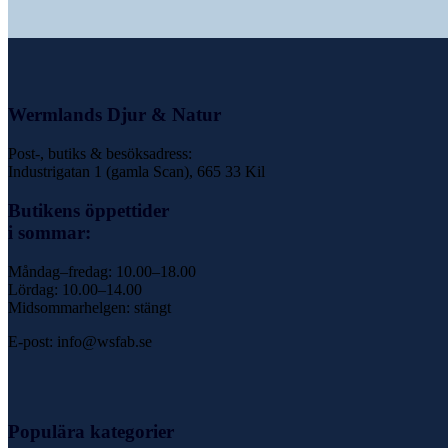
Wermlands Djur & Natur
Post-, butiks & besöksadress:
Industrigatan 1 (gamla Scan), 665 33 Kil
Butikens öppettider
i sommar:
Måndag–fredag: 10.00–18.00
Lördag: 10.00–14.00
Midsommarhelgen: stängt
E-post: info@wsfab.se
Populära kategorier