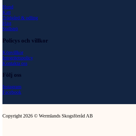
Hund
Katt
Trädgård & odling
Häst
Stallströ
Policys och villkor
Köpvillkor
Integritetspolicy
Kontakta oss
Följ oss
Instagram
Facebook
Copyright 2026 © Wermlands Skogsförråd AB