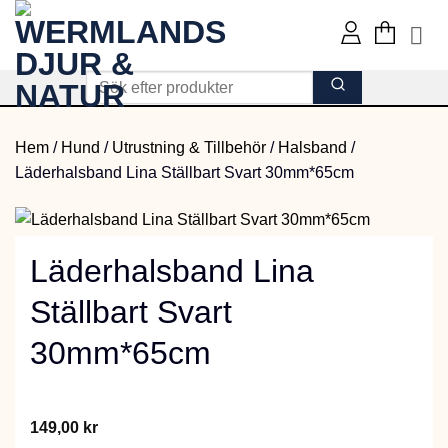
Skip
to
content
Hem
/
Hund
/
Utrustning & Tillbehör
/
Halsband
/
Läderhalsband Lina Ställbart Svart 30mm*65cm
Läderhalsband Lina
Ställbart Svart
30mm*65cm
149,00
kr