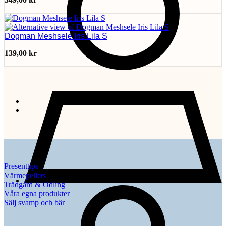
Dogman Meshsele Iris Lila S
139,00
kr
Presenttips
Värmepellets
Trädgård & Odling
Våra egna produkter
Sälj svamp och bär