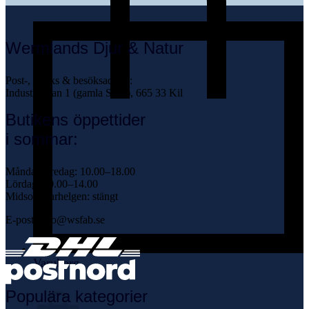
Wermlands Djur & Natur
Post-, butiks & besöksadress:
Industrigatan 1 (gamla Scan), 665 33 Kil
Butikens öppettider
i sommar:
Måndag–fredag: 10.00–18.00
Lördag: 10.00–14.00
Midsommarhelgen: stängt
E-post: info@wsfab.se
Varukorg
Populära kategorier