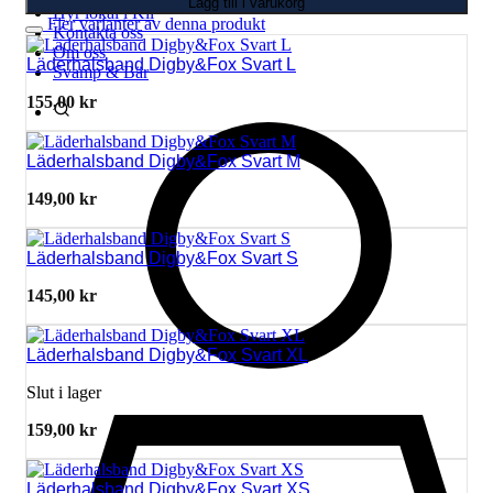
Lägg till i varukorg
Hyr lokal i Kil
Fler varianter av denna produkt
Kontakta oss
Om oss
Läderhalsband Digby&Fox Svart L
Svamp & Bär
155,00
kr
Läderhalsband Digby&Fox Svart M
149,00
kr
Läderhalsband Digby&Fox Svart S
145,00
kr
Läderhalsband Digby&Fox Svart XL
Slut i lager
159,00
kr
Läderhalsband Digby&Fox Svart XS