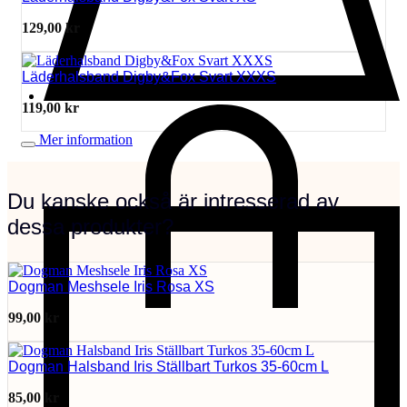
129,00
kr
Läderhalsband Digby&Fox Svart XXXS
119,00
kr
Mer information
Du kanske också är intresserad av
dessa produkter?
Dogman Meshsele Iris Rosa XS
99,00
kr
Dogman Halsband Iris Ställbart Turkos 35-60cm L
85,00
kr