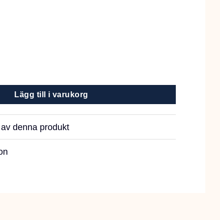
und Biege 16cm mängd
Lägg till i varukorg
r av denna produkt
on