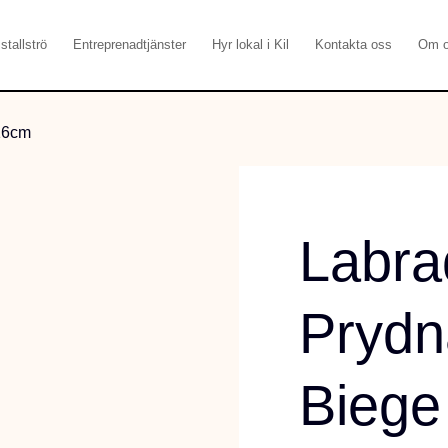
stallströ
Entreprenadtjänster
Hyr lokal i Kil
Kontakta oss
Om 
16cm
Labra
Pryd
Biege