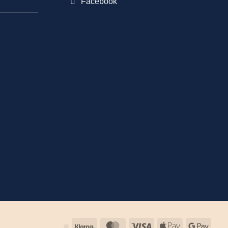
Facebook
Klarna
MasterCard
Visa
Apple
Goog