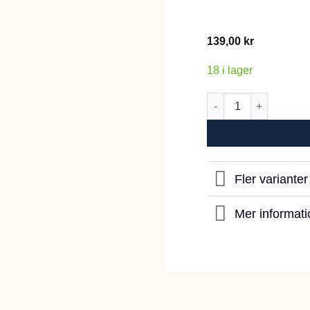
139,00
kr
18 i lager
Labrador Prydnadsh
Fler variante
Mer informati