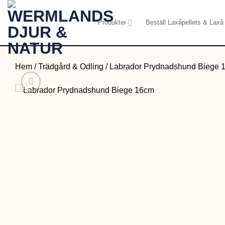
Skip
to
Produkter
Beställ Laxåpellets & Laxå 
content
Hem
/
Trädgård & Odling
/
Labrador Prydnadshund Biege 