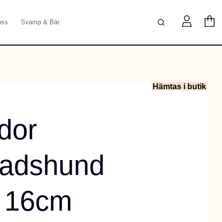
oss
Svamp & Bär
Hämtas i butik
dor
nadshund
 16cm