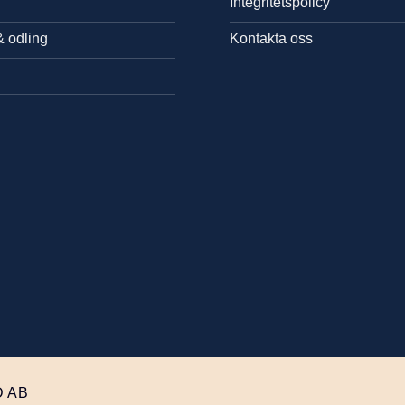
Integritetspolicy
& odling
Kontakta oss
 AB