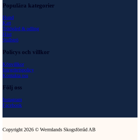
Populära kategorier
Hund
Katt
Trädgård & odling
Häst
Stallströ
Policys och villkor
Köpvillkor
Integritetspolicy
Kontakta oss
Följ oss
Instagram
Facebook
Copyright 2026 © Wermlands Skogsförråd AB