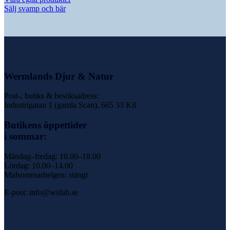
Sälj svamp och bär
Wermlands Djur & Natur
Post-, butiks & besöksadress:
Industrigatan 1 (gamla Scan), 665 33 Kil
Butikens öppettider
i sommar:
Måndag–fredag: 10.00–18.00
Lördag: 10.00–14.00
Midsommarhelgen: stängt
E-post: info@wsfab.se