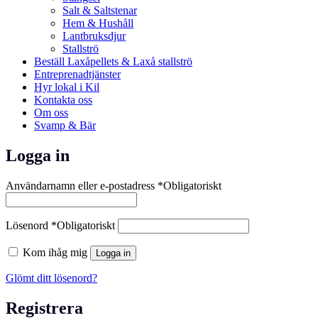
Salt & Saltstenar
Hem & Hushåll
Lantbruksdjur
Stallströ
Beställ Laxåpellets & Laxå stallströ
Entreprenadtjänster
Hyr lokal i Kil
Kontakta oss
Om oss
Svamp & Bär
Logga in
Användarnamn eller e-postadress
*
Obligatoriskt
Lösenord
*
Obligatoriskt
Kom ihåg mig
Logga in
Glömt ditt lösenord?
Registrera