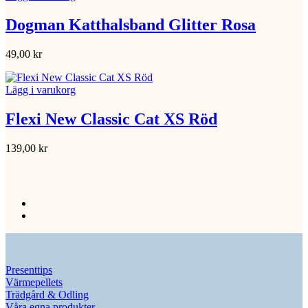
Dogman Katthalsband Glitter Rosa
49,00
kr
Lägg i varukorg
Flexi New Classic Cat XS Röd
139,00
kr
Presenttips
Värmepellets
Trädgård & Odling
Våra egna produkter