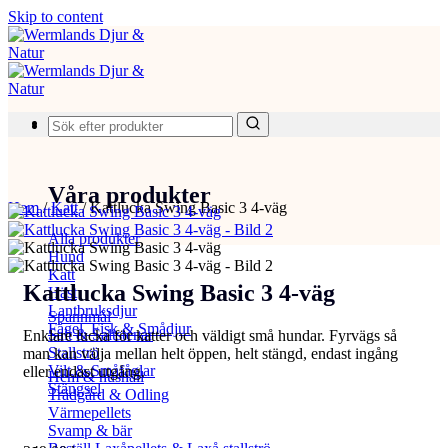
Skip to content
Produkter
Våra produkter
Hem
/
Katt
/
Kattlucka Swing Basic 3 4-väg
Alla produkter
Hund
Katt
Kattlucka Swing Basic 3 4-väg
Häst
Lantbruksdjur
Spannmål
Fågel, Fisk & Smådjur
Salt & Saltstenar
Enklare lucka för katter och väldigt små hundar. Fyrvägs så
Stallströ
man kan välja mellan helt öppen, helt stängd, endast ingång
Vilt & Småfåglar
eller endast utgång.
Hem & hushåll
Stängsel
Trädgård & Odling
Värmepellets
Svamp & bär