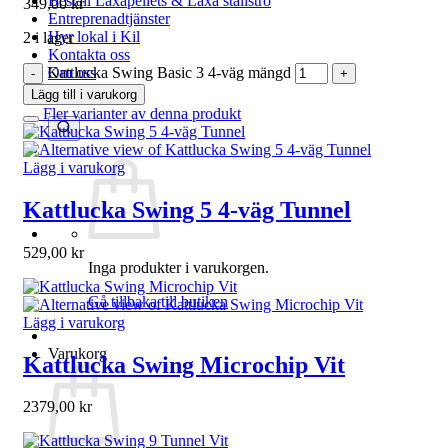
Beställ Laxåpellets & Laxå stallströ
349,00
kr
Entreprenadtjänster
Hyr lokal i Kil
2 i lager
Kontakta oss
Kattlucka Swing Basic 3 4-väg mängd
Om oss
Svamp & Bär
Lägg till i varukorg
Fler varianter av denna produkt
Lägg i varukorg
Kattlucka Swing 5 4-väg Tunnel
529,00
kr
Inga produkter i varukorgen.
Gå tillbaka till butiken
Lägg i varukorg
Varukorg
Kattlucka Swing Microchip Vit
2379,00
kr