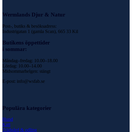
Wermlands Djur & Natur
Post-, butiks & besöksadress:
Industrigatan 1 (gamla Scan), 665 33 Kil
Butikens öppettider
i sommar:
Måndag–fredag: 10.00–18.00
Lördag: 10.00–14.00
Midsommarhelgen: stängt
E-post: info@wsfab.se
Populära kategorier
Hund
Katt
Trädgård & odling