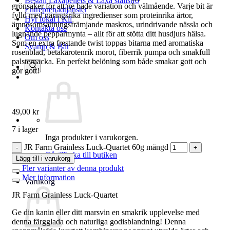
Beställ Laxåpellets & Laxå stallströ
grönsaker för att ge både variation och välmående. Varje bit är
Entreprenadtjänster
fylld med näringsrika ingredienser som proteinrika ärtor,
Hyr lokal i Kil
ämnesomsättningsfrämjande maskros, urindrivande nässla och
Kontakta oss
lugnande pepparmynta – allt för att stötta ditt husdjurs hälsa.
Om oss
Som en extra frestande twist toppas bitarna med aromatiska
Svamp & Bär
rosenblad, betakarotenrik morot, fiberrik pumpa och smakfull
palsternacka. En perfekt belöning som både smakar gott och
gör gott!
49,00
kr
7 i lager
Inga produkter i varukorgen.
JR Farm Grainless Luck-Quartet 60g mängd
Gå tillbaka till butiken
Lägg till i varukorg
Fler varianter av denna produkt
Mer information
Varukorg
JR Farm Grainless Luck-Quartet
Ge din kanin eller ditt marsvin en smakrik upplevelse med
denna färgglada och naturliga godisblandning! Denna