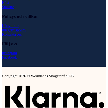
Häst
Stallströ
Policys och villkor
Köpvillkor
Integritetspolicy
Kontakta oss
Följ oss
Instagram
Facebook
Copyright 2026 © Wermlands Skogsförråd AB