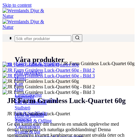
Skip to content
Produkter
Våra produkter
Hem
/
Fågel, Fisk & Smådjur
/
JR Farm Grainless Luck-Quartet 60g
Alla produkter
Hund
Katt
Häst
Lantbruksdjur
Spannmål
JR Farm Grainless Luck-Quartet 60g
Fågel, Fisk & Smådjur
Salt & Saltstenar
Stallströ
Vilt & Småfåglar
JR Farm Grainless Luck-Quartet
Hem & hushåll
Stängsel
Trädgård & Odling
Ge din kanin eller ditt marsvin en smakrik upplevelse med
Värmepellets
denna färgglada och naturliga godisblandning! Denna
Svamp & bär
spannmålsfria kvartett kombinerar noggrant utvalda örter och