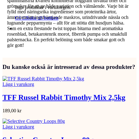
spannmålsfria kvartett kombinerar noggrant utvalda örter och
grönsaker för att ge både variation och välmående. Varje bit är
Inga produkter i varukorgen.
fylld med näringsrika ingredienser som proteinrika ärtor,
ämnesomsättningsfrämjande maskros, urindrivande nässla och
Gå tillbaka till butiken
lugnande pepparmynta – allt för att stötta ditt husdjurs hälsa.
Som en extra frestande twist toppas bitarna med aromatiska
rosenblad, betakarotenrik morot, fiberrik pumpa och smakfull
palsternacka. En perfekt belöning som både smakar gott och
gör gott!
Du kanske också är intresserad av dessa produkter?
Lägg i varukorg
TFF Russel Rabbit Timothy Mix 2,5kg
189,00
kr
Lägg i varukorg