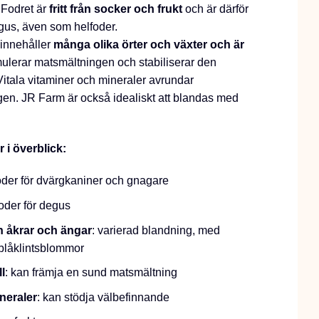
. Fodret är
fritt från socker och frukt
och är därför
egus, även som helfoder.
 innehåller
många olika örter och växter och är
ulerar matsmältningen och stabiliserar den
Vitala vitaminer och mineraler avrundar
n. JR Farm är också idealiskt att blandas med
 i överblick:
der för dvärgkaniner och gnagare
oder för degus
ån åkrar och ängar
: varierad blandning, med
, blåklintsblommor
l
: kan främja en sund matsmältning
neraler
: kan stödja välbefinnande