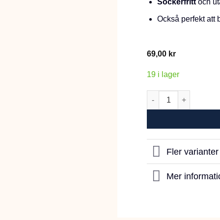
Sockerfritt
och ut
Också perfekt att
69,00
kr
19 i lager
JR Farm Ängsörter 1
Fler variante
Mer informati