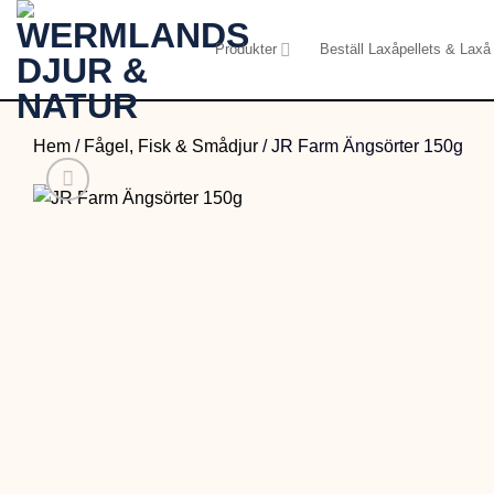
Skip
to
Produkter
Beställ Laxåpellets & Laxå 
content
Hem
/
Fågel, Fisk & Smådjur
/
JR Farm Ängsörter 150g