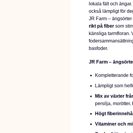
lokala fält och ängar
också lämpligt för d
JR Farm – ängsörter
rikt på fiber
som stim
känsliga tarmfloran. 
fodersammansättninge
basfoder.
JR Farm – ängsörter
Kompletterande fo
Lämpligt som helf
Mix av växter fr
persilja, morötter
Högt fiberinnehål
Vitaminer och mi