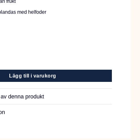
an frukt
 blandas med helfoder
50g mängd
Lägg till i varukorg
r av denna produkt
on