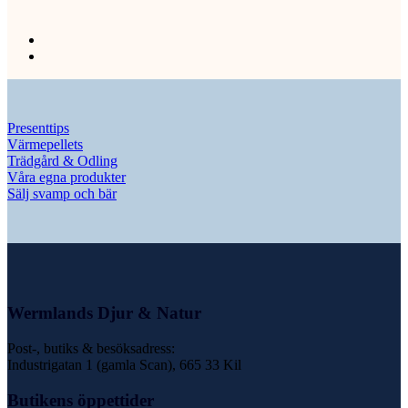
Presenttips
Värmepellets
Trädgård & Odling
Våra egna produkter
Sälj svamp och bär
Wermlands Djur & Natur
Post-, butiks & besöksadress:
Industrigatan 1 (gamla Scan), 665 33 Kil
Butikens öppettider