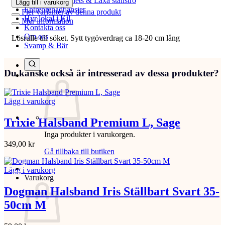
Beställ Laxåpellets & Laxå stallströ
Lägg till i varukorg
Entreprenadtjänster
Fler varianter av denna produkt
Hyr lokal i Kil
Mer information
Kontakta oss
Om oss
Lösrulle till söket. Sytt tygöverdrag ca 18-20 cm lång
Svamp & Bär
Du kanske också är intresserad av dessa produkter?
Lägg i varukorg
Trixie Halsband Premium L, Sage
Inga produkter i varukorgen.
349,00
kr
Gå tillbaka till butiken
Lägg i varukorg
Varukorg
Dogman Halsband Iris Ställbart Svart 35-
50cm M