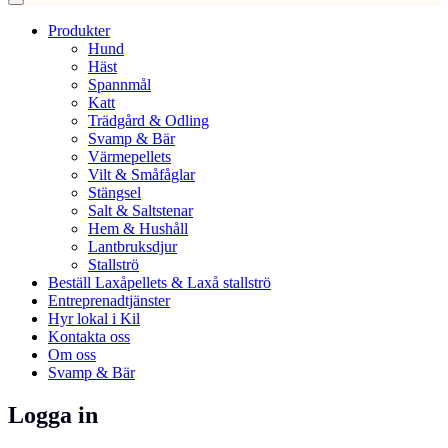
Produkter
Hund
Häst
Spannmål
Katt
Trädgård & Odling
Svamp & Bär
Värmepellets
Vilt & Småfåglar
Stängsel
Salt & Saltstenar
Hem & Hushåll
Lantbruksdjur
Stallströ
Beställ Laxåpellets & Laxå stallströ
Entreprenadtjänster
Hyr lokal i Kil
Kontakta oss
Om oss
Svamp & Bär
Logga in