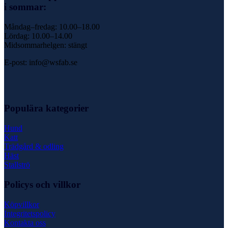
i sommar:
Måndag–fredag: 10.00–18.00
Lördag: 10.00–14.00
Midsommarhelgen: stängt
E-post: info@wsfab.se
Populära kategorier
Hund
Katt
Trädgård & odling
Häst
Stallströ
Policys och villkor
Köpvillkor
Integritetspolicy
Kontakta oss