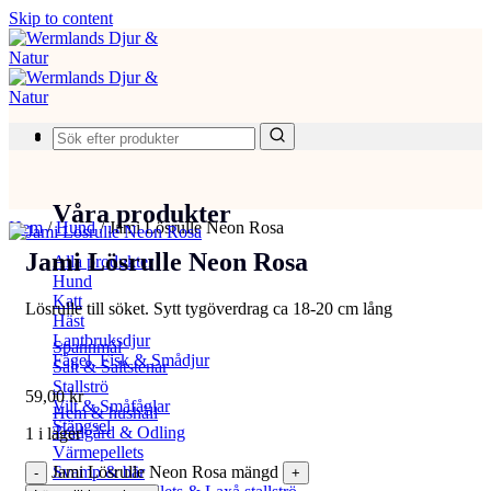
Skip to content
Produkter
Våra produkter
Hem
/
Hund
/
Jami Lösrulle Neon Rosa
Jami Lösrulle Neon Rosa
Alla produkter
Hund
Katt
Lösrulle till söket. Sytt tygöverdrag ca 18-20 cm lång
Häst
Lantbruksdjur
Spannmål
Fågel, Fisk & Smådjur
Salt & Saltstenar
Stallströ
59,00
kr
Vilt & Småfåglar
Hem & hushåll
Stängsel
Trädgård & Odling
1 i lager
Värmepellets
Jami Lösrulle Neon Rosa mängd
Svamp & bär