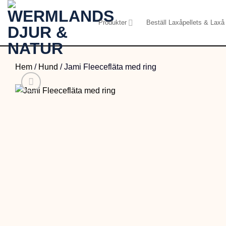
Skip
to
Produkter
Beställ Laxåpellets & Laxå 
content
Hem
/
Hund
/
Jami Fleecefläta med ring