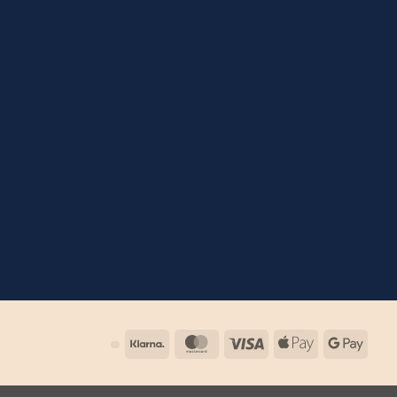
Klarna
MasterCard
Visa
Apple
Goog
Pay
Pay