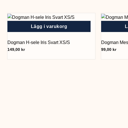
Lägg i varukorg
L
Dogman H-sele Iris Svart XS/S
Dogman Meshs
149,00
kr
99,00
kr