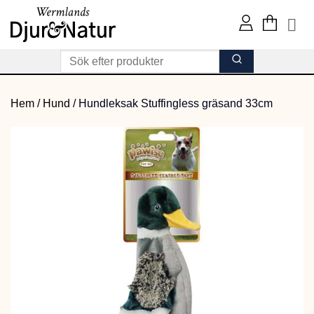
Skip
to
content
Hem
/
Hund
/
Hundleksak Stuffingless gräsand 33cm