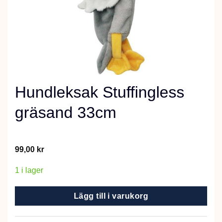
Hundleksak Stuffingless
gräsand 33cm
99,00
kr
1 i lager
Lägg till i varukorg