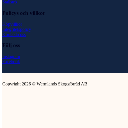
Stallströ
Policys och villkor
Köpvillkor
Integritetspolicy
Kontakta oss
Följ oss
Instagram
Facebook
Copyright 2026 © Wermlands Skogsförråd AB