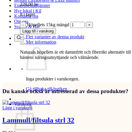
Beställ Laxåpellets & Laxå stallströ
229,00
kr
Entreprenadtjänster
Hyr lokal i Kil
8 i lager
Kontakta oss
Om oss
Höpellets 15kg mängd
Svamp & Bär
Lägg till i varukorg
Fler varianter av denna produkt
Mer information
Naturals höpellets är ett dammfritt och fiberrikt alternativ til
hästens näringsutnyttjande och välmående.
Inga produkter i varukorgen.
Gå tillbaka till butiken
Du kanske också är intresserad av dessa produkter?
Varukorg
Lägg i varukorg
Lammull/filtsula strl 32