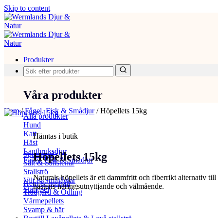
Skip to content
Produkter
Våra produkter
Hem
/
Fågel, Fisk & Smådjur
/
Höpellets 15kg
Alla produkter
Hund
Katt
Hämtas i butik
Häst
Lantbruksdjur
Spannmål
Höpellets 15kg
Fågel, Fisk & Smådjur
Salt & Saltstenar
Stallströ
Naturals höpellets är ett dammfritt och fiberrikt alternativ til
Vilt & Småfåglar
Hem & hushåll
hästens näringsutnyttjande och välmående.
Stängsel
Trädgård & Odling
Värmepellets
Svamp & bär