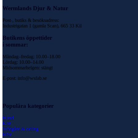
Wermlands Djur & Natur
Post-, butiks & besöksadress:
Industrigatan 1 (gamla Scan), 665 33 Kil
Butikens öppettider
i sommar:
Måndag–fredag: 10.00–18.00
Lördag: 10.00–14.00
Midsommarhelgen: stängt
E-post: info@wsfab.se
Populära kategorier
Hund
Katt
Trädgård & odling
Häst