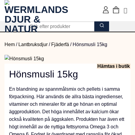
Skip
to
content
Hem
/
Lantbruksdjur
/
Fjäderfä
/
Hönsmusli 15kg
Hämtas i butik
Hönsmusli 15kg
En blandning av spannmålsmix och pellets i samma
förpackning. Här används de allra bästa ingredienser,
vitaminer och mineraler för att ge hönan en optimal
äggproduktion. Det höga innehållet av kalcium ökar
också kvaliteten på äggskalen. Produkten har även ett
högt innehåll av de nyttiga fettsyrorna Omega 3 och
Omega 6. Fodret är överdraget med rapsolja för ökad