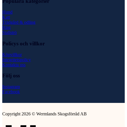
Populära kategorier
Hund
Katt
Trädgård & odling
Häst
Stallströ
Policys och villkor
Köpvillkor
Integritetspolicy
Kontakta oss
Följ oss
Instagram
Facebook
Copyright 2026 © Wermlands Skogsförråd AB