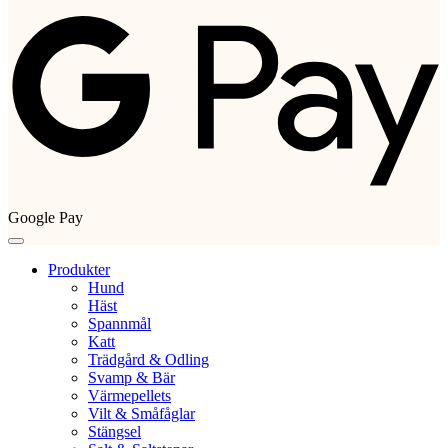
Google Pay
Produkter
Hund
Häst
Spannmål
Katt
Trädgård & Odling
Svamp & Bär
Värmepellets
Vilt & Småfåglar
Stängsel