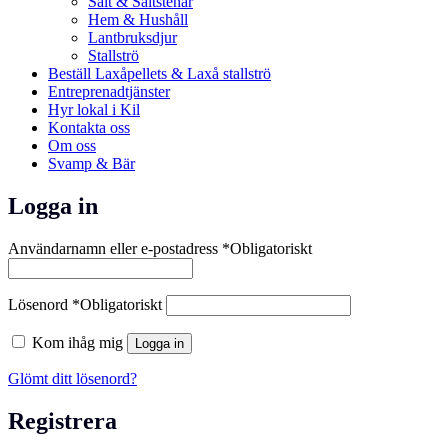
Salt & Saltstenar
Hem & Hushåll
Lantbruksdjur
Stallströ
Beställ Laxåpellets & Laxå stallströ
Entreprenadtjänster
Hyr lokal i Kil
Kontakta oss
Om oss
Svamp & Bär
Logga in
Användarnamn eller e-postadress
*
Obligatoriskt
Lösenord
*
Obligatoriskt
Kom ihåg mig
Logga in
Glömt ditt lösenord?
Registrera