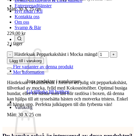
Beställ Laxåpellets & Laxå stallströ
Entreprenadtjänster
Mått: 30 X 25 cm
Hyr lokal i Kil
Kontakta oss
Om oss
Svamp & Bär
229,00
kr
2 i lager
Hästleksak Pepparkakshäst i Mocka mängd
Lägg till i varukorg
Fler varianter av denna produkt
Mer information
Inga produkter i varukorgen.
Hästleksak / Hundleksak i form av en julig söt pepparkakshäst,
tillverkad av mocka, fylld med Kokosnötsfiber. Optimal busiga
Gå tillbaka till butiken
hundar, eller för hästar som lätt blir rastlösa i boxen, då denna
kan hjälpa till att sysselsätta hästen och motverka tristess. Enkel
att hänga upp. Perfekta julklappen till din fyrbenta vän!
Varukorg
Mått: 30 X 25 cm
Du kanske också är intresserad av dessa produkter?