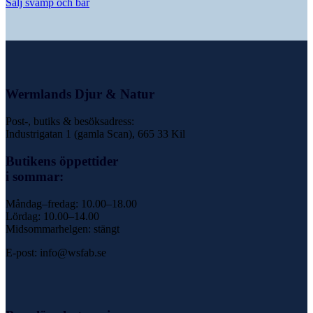
Sälj svamp och bär
Wermlands Djur & Natur
Post-, butiks & besöksadress:
Industrigatan 1 (gamla Scan), 665 33 Kil
Butikens öppettider
i sommar:
Måndag–fredag: 10.00–18.00
Lördag: 10.00–14.00
Midsommarhelgen: stängt
E-post: info@wsfab.se