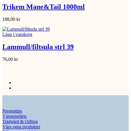
Trikem Mane&Tail 1000ml
188,00
kr
Lägg i varukorg
Lammull/filtsula strl 39
76,00
kr
Presenttips
Värmepellets
Trädgård & Odling
Våra egna produkter