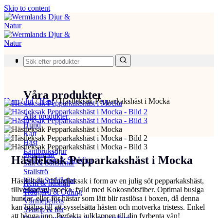
Skip to content
Produkter
Våra produkter
Hem
/
Jul
/
Häst
/
Hästleksak Pepparkakshäst i Mocka
Alla produkter
Hund
Katt
Häst
Lantbruksdjur
Spannmål
Hästleksak Pepparkakshäst i Mocka
Fågel, Fisk & Smådjur
Salt & Saltstenar
Stallströ
Vilt & Småfåglar
Hästleksak / Hundleksak i form av en julig söt pepparkakshäst,
Hem & hushåll
Stängsel
tillverkad av mocka, fylld med Kokosnötsfiber. Optimal busiga
Trädgård & Odling
hundar, eller för hästar som lätt blir rastlösa i boxen, då denna
Värmepellets
kan hjälpa till att sysselsätta hästen och motverka tristess. Enkel
Svamp & bär
att hänga upp. Perfekta julklappen till din fyrbenta vän!