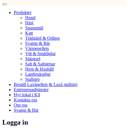
Produkter
Hund
Häst
Spannmål
Katt
Trädgård & Odling
Svamp & Bär
Värmepellets
Vilt & Småfåglar
Stängsel
Salt & Saltstenar
Hem & Hushåll
Lantbruksdjur
Stallströ
Beställ Laxåpellets & Laxå stallströ
Entreprenadtjänster
Hyr lokal i Kil
Kontakta oss
Om oss
Svamp & Bär
Logga in