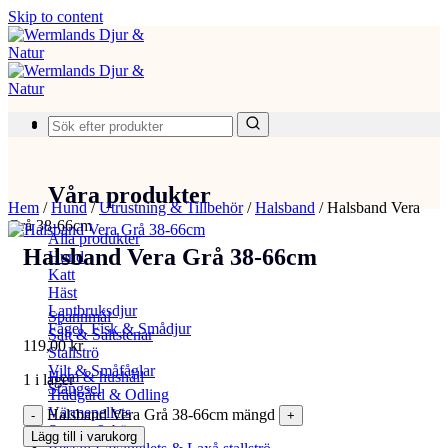
Skip to content
Produkter
Våra produkter
Hem
/
Hund
/
Utrustning & Tillbehör
/
Halsband
/
Halsband Vera
Grå 38-66cm
Alla produkter
Halsband Vera Grå 38-66cm
Hund
Katt
Häst
Lantbruksdjur
Spannmål
Fågel, Fisk & Smådjur
Salt & Saltstenar
119,00
kr
Stallströ
Vilt & Småfåglar
Hem & hushåll
1 i lager
Stängsel
Trädgård & Odling
Värmepellets
Halsband Vera Grå 38-66cm mängd
Svamp & bär
Lägg till i varukorg