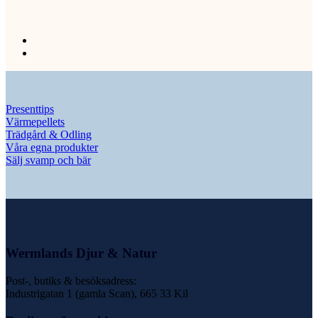
Presenttips
Värmepellets
Trädgård & Odling
Våra egna produkter
Sälj svamp och bär
Wermlands Djur & Natur
Post-, butiks & besöksadress:
Industrigatan 1 (gamla Scan), 665 33 Kil