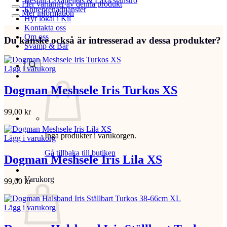
Beställ Laxåpellets & Laxå stallströ
Fler varianter av denna produkt
Entreprenadtjänster
Mer information
Hyr lokal i Kil
Kontakta oss
Om oss
Du kanske också är intresserad av dessa produkter?
Svamp & Bär
Lägg i varukorg
Dogman Meshsele Iris Turkos XS
99,00
kr
Inga produkter i varukorgen.
Lägg i varukorg
Gå tillbaka till butiken
Dogman Meshsele Iris Lila XS
Varukorg
99,00
kr
Lägg i varukorg