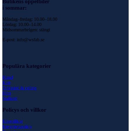
Butikens öppettider
i sommar:
Måndag–fredag: 10.00–18.00
Lördag: 10.00–14.00
Midsommarhelgen: stängt
E-post: info@wsfab.se
Populära kategorier
Hund
Katt
Trädgård & odling
Häst
Stallströ
Policys och villkor
Köpvillkor
Integritetspolicy