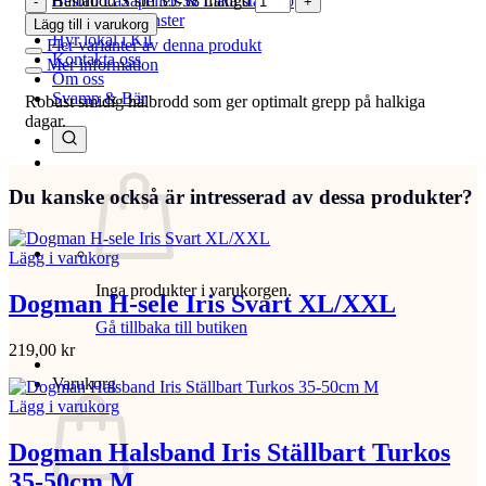
Hälbrodd S strl 35-38 mängd
Beställ Laxåpellets & Laxå stallströ
Entreprenadtjänster
Lägg till i varukorg
Hyr lokal i Kil
Fler varianter av denna produkt
Kontakta oss
Mer information
Om oss
Svamp & Bär
Robust smidig hälbrodd som ger optimalt grepp på halkiga
dagar.
Du kanske också är intresserad av dessa produkter?
Lägg i varukorg
Inga produkter i varukorgen.
Dogman H-sele Iris Svart XL/XXL
Gå tillbaka till butiken
219,00
kr
Varukorg
Lägg i varukorg
Dogman Halsband Iris Ställbart Turkos
35-50cm M