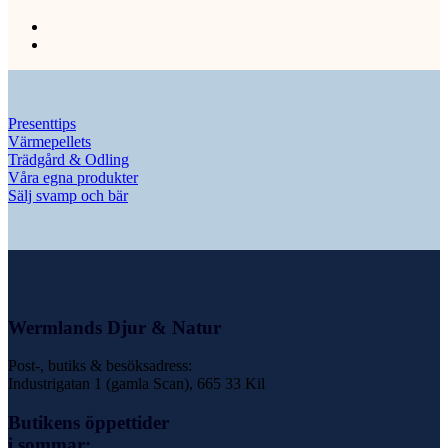
Presenttips
Värmepellets
Trädgård & Odling
Våra egna produkter
Sälj svamp och bär
Wermlands Djur & Natur
Post-, butiks & besöksadress:
Industrigatan 1 (gamla Scan), 665 33 Kil
Butikens öppettider
i sommar: