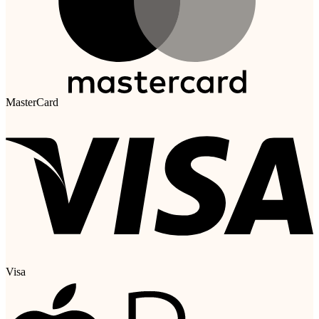
MasterCard
Visa