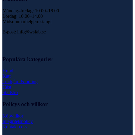
Måndag–fredag: 10.00–18.00
Lördag: 10.00–14.00
Midsommarhelgen: stängt
E-post: info@wsfab.se
Populära kategorier
Hund
Katt
Trädgård & odling
Häst
Stallströ
Policys och villkor
Köpvillkor
Integritetspolicy
Kontakta oss