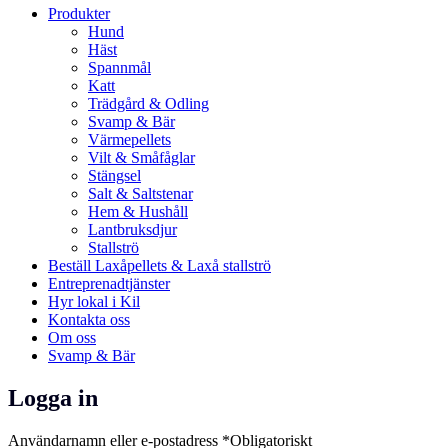
Produkter
Hund
Häst
Spannmål
Katt
Trädgård & Odling
Svamp & Bär
Värmepellets
Vilt & Småfåglar
Stängsel
Salt & Saltstenar
Hem & Hushåll
Lantbruksdjur
Stallströ
Beställ Laxåpellets & Laxå stallströ
Entreprenadtjänster
Hyr lokal i Kil
Kontakta oss
Om oss
Svamp & Bär
Logga in
Användarnamn eller e-postadress
*
Obligatoriskt