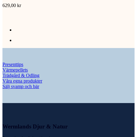
629,00
kr
Presenttips
Värmepellets
Trädgård & Odling
Våra egna produkter
Sälj svamp och bär
Wermlands Djur & Natur