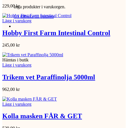
229,00
kr
Inga produkter i varukorgen.
Gå tillbaka till butiken
Lägg i varukorg
Hobby First Farm Intestinal Control
245,00
kr
Hämtas i butik
Lägg i varukorg
Trikem vet Paraffinolja 5000ml
962,00
kr
Lägg i varukorg
Kolla masken FÅR & GET