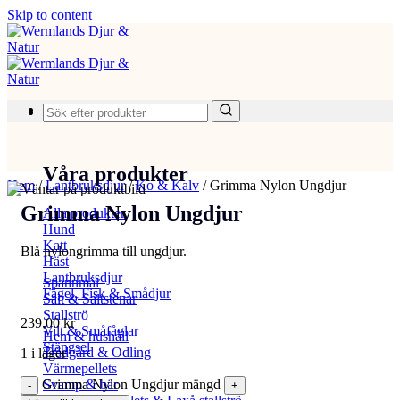
Skip to content
Produkter
Våra produkter
Hem
/
Lantbruksdjur
/
Ko & Kalv
/
Grimma Nylon Ungdjur
Grimma Nylon Ungdjur
Alla produkter
Hund
Katt
Blå nylongrimma till ungdjur.
Häst
Lantbruksdjur
Spannmål
Fågel, Fisk & Smådjur
Salt & Saltstenar
Stallströ
239,00
kr
Vilt & Småfåglar
Hem & hushåll
Stängsel
Trädgård & Odling
1 i lager
Värmepellets
Grimma Nylon Ungdjur mängd
Svamp & bär