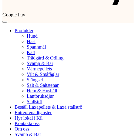
Google Pay
Produkter
Hund
Häst
Spannmål
Katt
Trädgård & Odling
Svamp & Bär
Värmepellets
Vilt & Småfåglar
Stängsel
Salt & Saltstenar
Hem & Hushåll
Lantbruksdjur
Stallströ
Beställ Laxåpellets & Laxå stallströ
Entreprenadtjänster
Hyr lokal i Kil
Kontakta oss
Om oss
Svamp & Bär