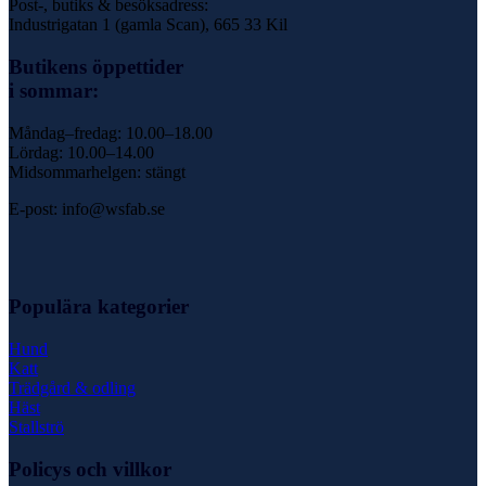
Post-, butiks & besöksadress:
Industrigatan 1 (gamla Scan), 665 33 Kil
Butikens öppettider
i sommar:
Måndag–fredag: 10.00–18.00
Lördag: 10.00–14.00
Midsommarhelgen: stängt
E-post: info@wsfab.se
Populära kategorier
Hund
Katt
Trädgård & odling
Häst
Stallströ
Policys och villkor