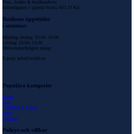
Post-, butiks & besöksadress:
Industrigatan 1 (gamla Scan), 665 33 Kil
Butikens öppettider
i sommar:
Måndag–fredag: 10.00–18.00
Lördag: 10.00–14.00
Midsommarhelgen: stängt
E-post: info@wsfab.se
Populära kategorier
Hund
Katt
Trädgård & odling
Häst
Stallströ
Policys och villkor