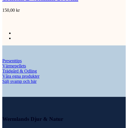
150,00
kr
Presenttips
Värmepellets
Trädgård & Odling
Våra egna produkter
Sälj svamp och bär
Wermlands Djur & Natur