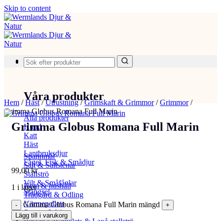
Skip to content
Produkter
Våra produkter
Hem
/
Häst
/
Utrustning
/
Grimskaft & Grimmor
/
Grimmor
/
Grimma Globus Romana Full Marin
Alla produkter
Grimma Globus Romana Full Marin
Hund
Katt
Häst
Lantbruksdjur
Spannmål
Fågel, Fisk & Smådjur
Salt & Saltstenar
99,00
kr
Stallströ
Vilt & Småfåglar
Hem & hushåll
1 i lager
Stängsel
Trädgård & Odling
Värmepellets
Grimma Globus Romana Full Marin mängd
Svamp & bär
Lägg till i varukorg