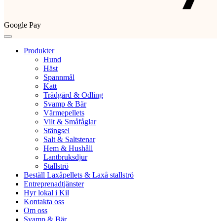
Google Pay
Produkter
Hund
Häst
Spannmål
Katt
Trädgård & Odling
Svamp & Bär
Värmepellets
Vilt & Småfåglar
Stängsel
Salt & Saltstenar
Hem & Hushåll
Lantbruksdjur
Stallströ
Beställ Laxåpellets & Laxå stallströ
Entreprenadtjänster
Hyr lokal i Kil
Kontakta oss
Om oss
Svamp & Bär