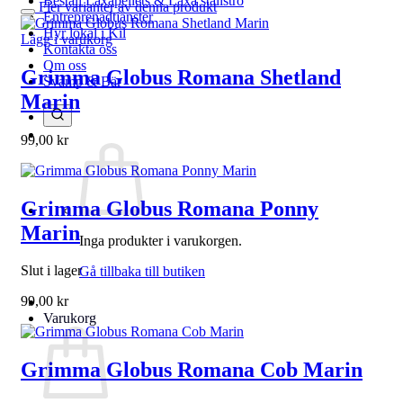
Beställ Laxåpellets & Laxå stallströ
Fler varianter av denna produkt
Entreprenadtjänster
Hyr lokal i Kil
Lägg i varukorg
Kontakta oss
Om oss
Grimma Globus Romana Shetland
Svamp & Bär
Marin
99,00
kr
Grimma Globus Romana Ponny
Marin
Inga produkter i varukorgen.
Slut i lager
Gå tillbaka till butiken
99,00
kr
Varukorg
Grimma Globus Romana Cob Marin