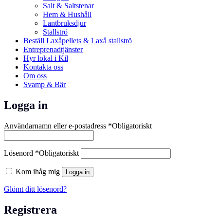
Salt & Saltstenar
Hem & Hushåll
Lantbruksdjur
Stallströ
Beställ Laxåpellets & Laxå stallströ
Entreprenadtjänster
Hyr lokal i Kil
Kontakta oss
Om oss
Svamp & Bär
Logga in
Användarnamn eller e-postadress
*
Obligatoriskt
Lösenord
*
Obligatoriskt
Kom ihåg mig
Logga in
Glömt ditt lösenord?
Registrera