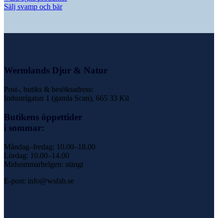
Sälj svamp och bär
Wermlands Djur & Natur
Post-, butiks & besöksadress:
Industrigatan 1 (gamla Scan), 665 33 Kil
Butikens öppettider
i sommar:
Måndag–fredag: 10.00–18.00
Lördag: 10.00–14.00
Midsommarhelgen: stängt
E-post: info@wsfab.se