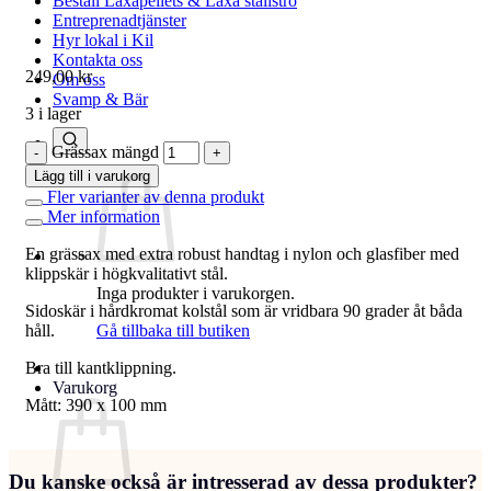
Beställ Laxåpellets & Laxå stallströ
Entreprenadtjänster
Hyr lokal i Kil
Kontakta oss
249,00
kr
Om oss
Svamp & Bär
3 i lager
Grässax mängd
Lägg till i varukorg
Fler varianter av denna produkt
Mer information
En grässax med extra robust handtag i nylon och glasfiber med
klippskär i högkvalitativt stål.
Inga produkter i varukorgen.
Sidoskär i hårdkromat kolstål som är vridbara 90 grader åt båda
håll.
Gå tillbaka till butiken
Bra till kantklippning.
Varukorg
Mått: 390 x 100 mm
Du kanske också är intresserad av dessa produkter?