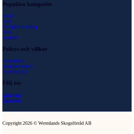
Populära kategorier
Hund
Katt
Trädgård & odling
Häst
Stallströ
Policys och villkor
Köpvillkor
Integritetspolicy
Kontakta oss
Följ oss
Instagram
Facebook
Copyright 2026 © Wermlands Skogsförråd AB