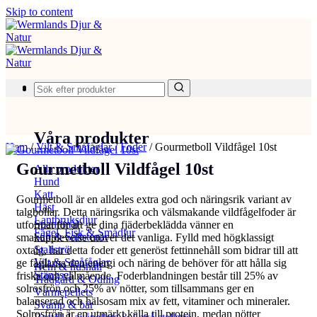
Skip to content
Produkter
Våra produkter
Hem
/
Vilt & Småfåglar
/
Foder
/
Gourmetboll Vildfågel 10st
Gourmetboll Vildfågel 10st
Alla produkter
Hund
Katt
Gourmetboll är en alldeles extra god och näringsrik variant av
Häst
talgbollar. Detta näringsrika och välsmakande vildfågelfoder är
Lantbruksdjur
Spannmål
utformat för att ge dina fjäderbeklädda vänner en
Fågel, Fisk & Smådjur
Salt & Saltstenar
smakupplevelse utöver det vanliga. Fylld med högklassigt
Stallströ
oxtalg, har detta foder ett generöst fettinnehåll som bidrar till att
Vilt & Småfåglar
ge fåglarna den energi och näring de behöver för att hålla sig
Hem & hushåll
Stängsel
friska och välmående. Foderblandningen består till 25% av
Trädgård & Odling
solrosfrön och 25% av nötter, som tillsammans ger en
Värmepellets
balanserad och hälsosam mix av fett, vitaminer och mineraler.
Svamp & bär
Solrosfrön är en utmärkt källa till protein, medan nötter