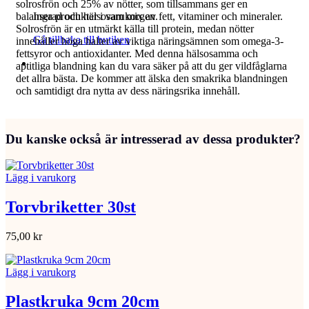
solrosfrön och 25% av nötter, som tillsammans ger en
balanserad och hälsosam mix av fett, vitaminer och mineraler.
Inga produkter i varukorgen.
Solrosfrön är en utmärkt källa till protein, medan nötter
Gå tillbaka till butiken
innehåller höga halter av viktiga näringsämnen som omega-3-
fettsyror och antioxidanter. Med denna hälsosamma och
aptitliga blandning kan du vara säker på att du ger vildfåglarna
det allra bästa. De kommer att älska den smakrika blandningen
och samtidigt dra nytta av dess näringsrika innehåll.
Du kanske också är intresserad av dessa produkter?
Lägg i varukorg
Torvbriketter 30st
75,00
kr
Lägg i varukorg
Plastkruka 9cm 20cm