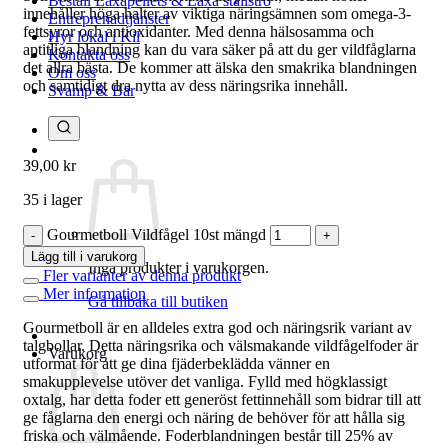
Beställ Laxåpellets & Laxå stallströ
innehåller höga halter av viktiga näringsämnen som omega-3-
Entreprenadtjänster
fettsyror och antioxidanter. Med denna hälsosamma och
Hyr lokal i Kil
aptitliga blandning kan du vara säker på att du ger vildfåglarna
Kontakta oss
det allra bästa. De kommer att älska den smakrika blandningen
Om oss
och samtidigt dra nytta av dess näringsrika innehåll.
Svamp & Bär
39,00
kr
35 i lager
Gourmetboll Vildfågel 10st mängd
Lägg till i varukorg
Inga produkter i varukorgen.
Fler varianter av denna produkt
Mer information
Gå tillbaka till butiken
Gourmetboll är en alldeles extra god och näringsrik variant av
talgbollar. Detta näringsrika och välsmakande vildfågelfoder är
Varukorg
utformat för att ge dina fjäderbeklädda vänner en
smakupplevelse utöver det vanliga. Fylld med högklassigt
oxtalg, har detta foder ett generöst fettinnehåll som bidrar till att
ge fåglarna den energi och näring de behöver för att hålla sig
friska och välmående. Foderblandningen består till 25% av