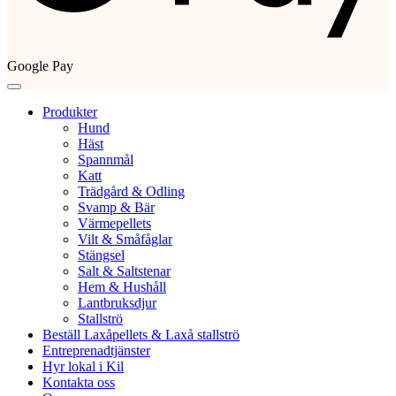
Google Pay
Produkter
Hund
Häst
Spannmål
Katt
Trädgård & Odling
Svamp & Bär
Värmepellets
Vilt & Småfåglar
Stängsel
Salt & Saltstenar
Hem & Hushåll
Lantbruksdjur
Stallströ
Beställ Laxåpellets & Laxå stallströ
Entreprenadtjänster
Hyr lokal i Kil
Kontakta oss