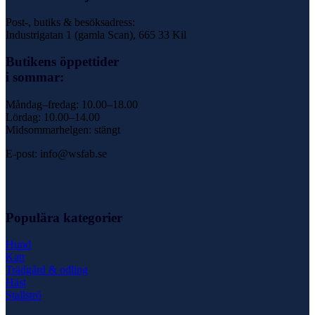
Post-, butiks & besöksadress:
Industrigatan 1 (gamla Scan), 665 33 Kil
Butikens öppettider
i sommar:
Måndag–fredag: 10.00–18.00
Lördag: 10.00–14.00
Midsommarhelgen: stängt
E-post: info@wsfab.se
Populära kategorier
Hund
Katt
Trädgård & odling
Häst
Stallströ