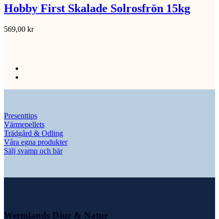
Hobby First Skalade Solrosfrön 15kg
569,00
kr
Presenttips
Värmepellets
Trädgård & Odling
Våra egna produkter
Sälj svamp och bär
Wermlands Djur & Natur