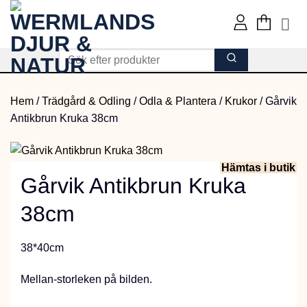
Skip
to
content
Hem
/
Trädgård & Odling
/
Odla & Plantera
/
Krukor
/
Gårvik
Antikbrun Kruka 38cm
Hämtas i butik
Gårvik Antikbrun Kruka
38cm
38*40cm
Mellan-storleken på bilden.