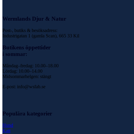
Wermlands Djur & Natur
Post-, butiks & besöksadress:
Industrigatan 1 (gamla Scan), 665 33 Kil
Butikens öppettider
i sommar:
Måndag–fredag: 10.00–18.00
Lördag: 10.00–14.00
Midsommarhelgen: stängt
E-post: info@wsfab.se
Populära kategorier
Hund
Katt