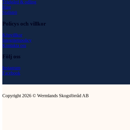
Trädgård & odling
Häst
Stallströ
Policys och villkor
Köpvillkor
Integritetspolicy
Kontakta oss
Följ oss
Instagram
Facebook
Copyright 2026 © Wermlands Skogsförråd AB