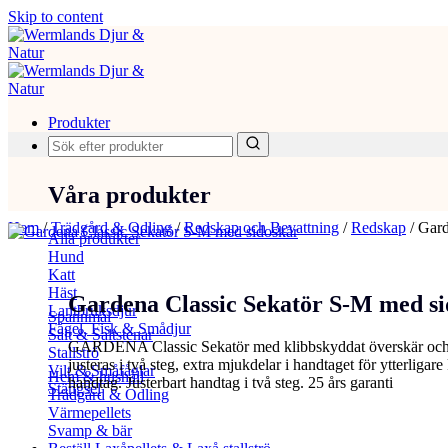
Skip to content
Produkter
Våra produkter
Hem
/
Trädgård & Odling
/
Redskap och Bevattning
/
Redskap
/
Gard
Alla produkter
Hund
Katt
Häst
Gardena Classic Sekatör S-M med si
Lantbruksdjur
Spannmål
Fågel, Fisk & Smådjur
Salt & Saltstenar
GARDENA Classic Sekatör med klibbskyddat överskär och und
Stallströ
justeras i två steg, extra mjukdelar i handtaget för ytterligar
Vilt & Småfåglar
Hem & hushåll
handtag. Justerbart handtag i två steg. 25 års garanti
Stängsel
Trädgård & Odling
Värmepellets
Svamp & bär