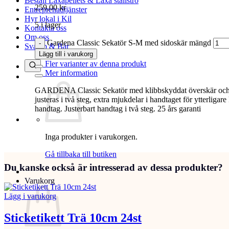
Beställ Laxåpellets & Laxå stallströ
259,00
kr
Entreprenadtjänster
Hyr lokal i Kil
5 i lager
Kontakta oss
Om oss
Gardena Classic Sekatör S-M med sidoskär mängd
Svamp & Bär
Lägg till i varukorg
Fler varianter av denna produkt
Mer information
GARDENA Classic Sekatör med klibbskyddat överskär och und
justeras i två steg, extra mjukdelar i handtaget för ytterligar
handtag. Justerbart handtag i två steg. 25 års garanti
Inga produkter i varukorgen.
Gå tillbaka till butiken
Du kanske också är intresserad av dessa produkter?
Varukorg
Lägg i varukorg
Sticketikett Trä 10cm 24st