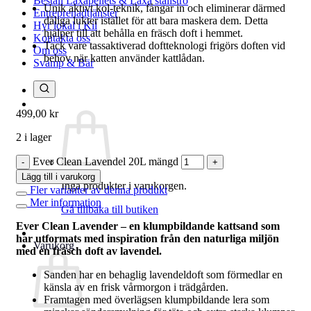
Beställ Laxåpellets & Laxå stallströ
Unik aktivt kol-teknik, fångar in och eliminerar därmed
Entreprenadtjänster
dåliga lukter istället för att bara maskera dem. Detta
Hyr lokal i Kil
hjälper till att behålla en fräsch doft i hemmet.
Kontakta oss
Tack vare tassaktiverad doftteknologi frigörs doften vid
Om oss
behov när katten använder kattlådan.
Svamp & Bär
499,00
kr
2 i lager
Ever Clean Lavendel 20L mängd
Lägg till i varukorg
Inga produkter i varukorgen.
Fler varianter av denna produkt
Mer information
Gå tillbaka till butiken
Ever Clean Lavender – en klumpbildande kattsand som
har utformats med inspiration från den naturliga miljön
Varukorg
med en fräsch doft av lavendel.
Sanden har en behaglig lavendeldoft som förmedlar en
känsla av en frisk vårmorgon i trädgården.
Framtagen med överlägsen klumpbildande lera som