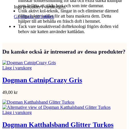
minskar söndersmulning för täta och extra starka klumpar
som är lätta att städa bort och som inte dammar.
Inga produkter i varukorgen.
Unik aktivt kol-teknik, fångar in och eliminerar därmed
dåliga lukter istället för att bara maskera dem. Detta
Gå tillbaka till butiken
hjälper till att behålla en fräsch doft i hemmet.
Tack vare tassaktiverad doftteknologi frigörs doften vid
behov när katten använder kattlådan.
Du kanske också är intresserad av dessa produkter?
Lägg i varukorg
Dogman CatnipCrazy Gris
49,00
kr
Lägg i varukorg
Dogman Katthalsband Glitter Turkos