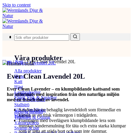
Skip to content
Produkter
Våra produkter
Hem
/
Katt
/
Ever Clean Lavendel 20L
Hämtas i butik
Alla produkter
Ever Clean Lavendel 20L
Hund
Katt
Häst
Ever Clean Lavender – en klumpbildande kattsand som
Lantbruksdjur
Spannmål
har utformats med inspiration från den naturliga miljön
Fågel, Fisk & Smådjur
Salt & Saltstenar
med en fräsch doft av lavendel.
Stallströ
Sanden har en behaglig lavendeldoft som förmedlar en
Vilt & Småfåglar
Hem & hushåll
känsla av en frisk vårmorgon i trädgården.
Stängsel
Trädgård & Odling
Framtagen med överlägsen klumpbildande lera som
Värmepellets
minskar söndersmulning för täta och extra starka klumpar
Svamp & bär
som är lätta att städa bort och som inte dammar.