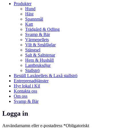
Produkter
Hund
Häst
Spannmål
Katt
Trädgård & Odling
Svamp & Bär
Värmepellets
Vilt & Småfåglar
Stängsel
Salt & Saltstenar
Hem & Hushåll
Lantbruksdjur
Stallströ
Beställ Laxåpellets & Laxå stallströ
Entreprenadtjänster
Hyr lokal i Kil
Kontakta oss
Om oss
Svamp & Bär
Logga in
Användarnamn eller e-postadress
*
Obligatoriskt