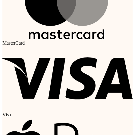
MasterCard
Visa