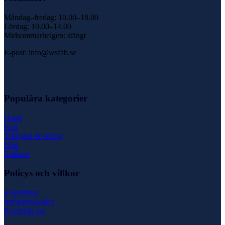
Måndag–fredag: 10.00–18.00
Lördag: 10.00–14.00
Midsommarhelgen: stängt
E-post: info@wsfab.se
Populära kategorier
Hund
Katt
Trädgård & odling
Häst
Stallströ
Policys och villkor
Köpvillkor
Integritetspolicy
Kontakta oss