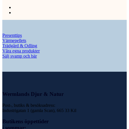
Presenttips
Värmepellets
Trädgård & Odling
Våra egna produkter
Sälj svamp och bär
Wermlands Djur & Natur
Post-, butiks & besöksadress:
Industrigatan 1 (gamla Scan), 665 33 Kil
Butikens öppettider
i sommar: