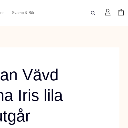
oss
Svamp & Bär
an Vävd
a Iris lila
tgår