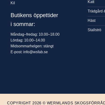
Katt
Kil
Trädgård 
Butikens öppettider
Häst
i sommar:
Stallströ
Måndag–fredag: 10.00–18.00
Lördag: 10.00–14.00
Midsommarhelgen: stängt
E-post: info@wsfab.se
COPYRIGHT 2026 © WERMLANDS SKOGSFÖRRÅD