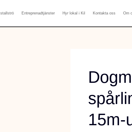
stallströ
Entreprenadtjänster
Hyr lokal i Kil
Kontakta oss
Om 
Dogm
spårlin
15m-u