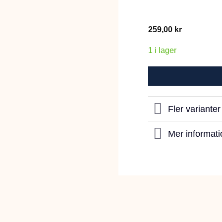
259,00
kr
1 i lager
Fler variante
Mer informati