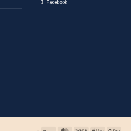
Facebook
Klarna
MasterCard
Visa
Apple
Goog