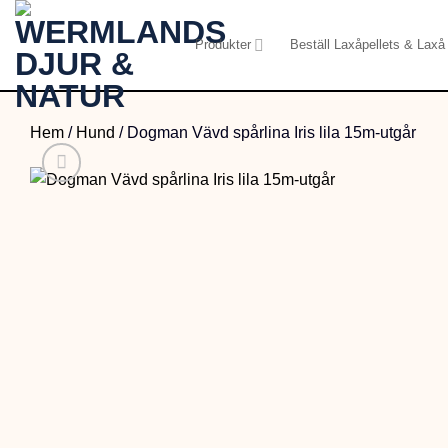
Skip
to
Produkter
Beställ Laxåpellets & Laxå 
content
Hem
/
Hund
/
Dogman Vävd spårlina Iris lila 15m-utgår