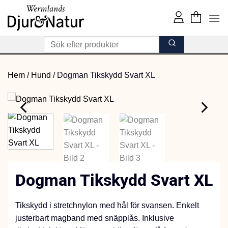
Skip
to
content
Hem
/
Hund
/
Dogman Tikskydd Svart XL
Dogman Tikskydd Svart XL
Tikskydd i stretchnylon med hål för svansen. Enkelt
justerbart magband med snäpplås. Inklusive