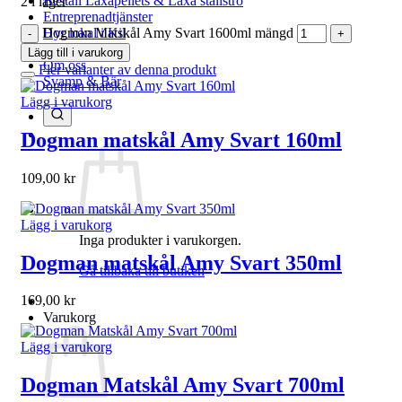
Beställ Laxåpellets & Laxå stallströ
2 i lager
Entreprenadtjänster
Dogman Matskål Amy Svart 1600ml mängd
Hyr lokal i Kil
Kontakta oss
Lägg till i varukorg
Om oss
Fler varianter av denna produkt
Svamp & Bär
Lägg i varukorg
Dogman matskål Amy Svart 160ml
109,00
kr
Lägg i varukorg
Inga produkter i varukorgen.
Dogman matskål Amy Svart 350ml
Gå tillbaka till butiken
169,00
kr
Varukorg
Lägg i varukorg
Dogman Matskål Amy Svart 700ml