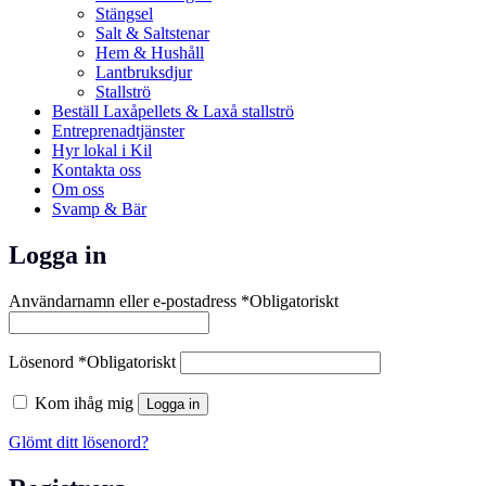
Stängsel
Salt & Saltstenar
Hem & Hushåll
Lantbruksdjur
Stallströ
Beställ Laxåpellets & Laxå stallströ
Entreprenadtjänster
Hyr lokal i Kil
Kontakta oss
Om oss
Svamp & Bär
Logga in
Användarnamn eller e-postadress
*
Obligatoriskt
Lösenord
*
Obligatoriskt
Kom ihåg mig
Logga in
Glömt ditt lösenord?