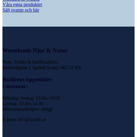
Våra egna produkter
Sälj svamp och bär
Wermlands Djur & Natur
Post-, butiks & besöksadress:
Industrigatan 1 (gamla Scan), 665 33 Kil
Butikens öppettider
i sommar:
Måndag–fredag: 10.00–18.00
Lördag: 10.00–14.00
Midsommarhelgen: stängt
E-post: info@wsfab.se