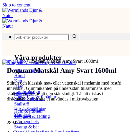
Skip to content
Produkter
Våra produkter
Hem
/
Hund
/
Dogman Matskål Amy Svart 1600ml
Dogman Matskål Amy Svart 1600ml
Alla produkter
Hund
Katt
Stilren och klassisk mat- eller vattenskål i melamin med rostfri
Häst
innerskål. Gummikanten på undersidan tillsammans med
Lantbruksdjur
Spannmål
skålens tyngd gör att den står stadigt. Tål att diskas i
Fågel, Fisk & Smådjur
Salt & Saltstenar
diskmaskin, men ska ej användas i mikrovågsugn.
Stallströ
Vilt & Småfåglar
Hem & hushåll
Stängsel
Trädgård & Odling
Värmepellets
289,00
kr
Svamp & bär