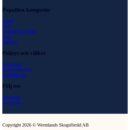
Populära kategorier
Hund
Katt
Trädgård & odling
Häst
Stallströ
Policys och villkor
Köpvillkor
Integritetspolicy
Kontakta oss
Följ oss
Instagram
Facebook
Copyright 2026 © Wermlands Skogsförråd AB