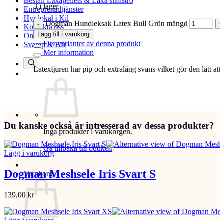
Beställ Laxåpellets & Laxå stallströ
3 i lager
Entreprenadtjänster
Hyr lokal i Kil
Dogman Hundleksak Latex Bull Grön mängd
Kontakta oss
Lägg till i varukorg
Om oss
Fler varianter av denna produkt
Svamp & Bär
Mer information
Latextjuren har pip och extralång svans vilket gör den lätt a
Du kanske också är intresserad av dessa produkter?
Inga produkter i varukorgen.
Gå tillbaka till butiken
Lägg i varukorg
Dogman Meshsele Iris Svart S
Varukorg
139,00
kr