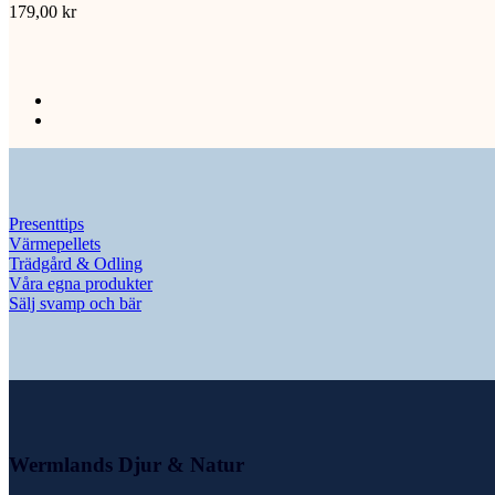
179,00
kr
Presenttips
Värmepellets
Trädgård & Odling
Våra egna produkter
Sälj svamp och bär
Wermlands Djur & Natur