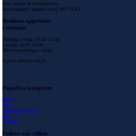
Post-, butiks & besöksadress:
Industrigatan 1 (gamla Scan), 665 33 Kil
Butikens öppettider
i sommar:
Måndag–fredag: 10.00–18.00
Lördag: 10.00–14.00
Midsommarhelgen: stängt
E-post: info@wsfab.se
Populära kategorier
Hund
Katt
Trädgård & odling
Häst
Stallströ
Policys och villkor