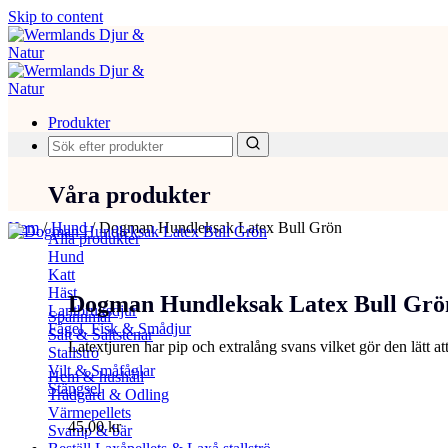
Skip to content
Produkter
Våra produkter
Hem
/
Hund
/
Dogman Hundleksak Latex Bull Grön
Alla produkter
Hund
Katt
Häst
Dogman Hundleksak Latex Bull Grö
Lantbruksdjur
Spannmål
Fågel, Fisk & Smådjur
Salt & Saltstenar
Latextjuren har pip och extralång svans vilket gör den lätt a
Stallströ
Vilt & Småfåglar
Hem & hushåll
Stängsel
Trädgård & Odling
Värmepellets
45,00
kr
Svamp & bär