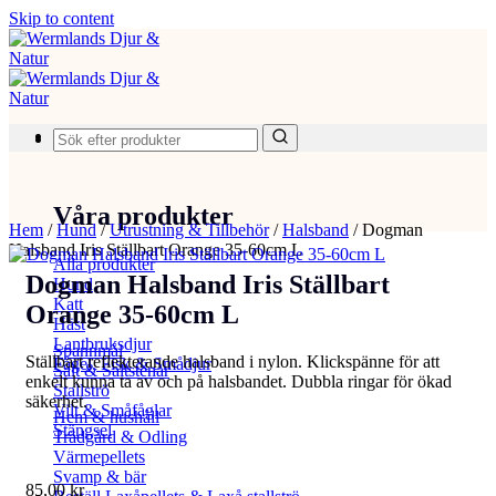
Skip to content
Produkter
Våra produkter
Hem
/
Hund
/
Utrustning & Tillbehör
/
Halsband
/
Dogman
Halsband Iris Ställbart Orange 35-60cm L
Alla produkter
Dogman Halsband Iris Ställbart
Hund
Katt
Orange 35-60cm L
Häst
Lantbruksdjur
Spannmål
Ställbart reflekterande halsband i nylon. Klickspänne för att
Fågel, Fisk & Smådjur
Salt & Saltstenar
enkelt kunna ta av och på halsbandet. Dubbla ringar för ökad
Stallströ
säkerhet.
Vilt & Småfåglar
Hem & hushåll
Stängsel
Trädgård & Odling
Värmepellets
Svamp & bär
85,00
kr