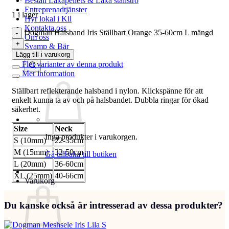
Beställ Laxåpellets & Laxå stallströ
Entreprenadtjänster
1 i lager
Hyr lokal i Kil
Kontakta oss
Dogman Halsband Iris Ställbart Orange 35-60cm L mängd
Om oss
Svamp & Bär
Lägg till i varukorg
Fler varianter av denna produkt
Mer information
Ställbart reflekterande halsband i nylon. Klickspänne för att
enkelt kunna ta av och på halsbandet. Dubbla ringar för ökad
säkerhet.
Size
Neck
Inga produkter i varukorgen.
S (10mm)
22-35cm
M (15mm)
32-50cm
Gå tillbaka till butiken
L (20mm)
36-60cm
XL (25mm)
40-66cm
Varukorg
Du kanske också är intresserad av dessa produkter?