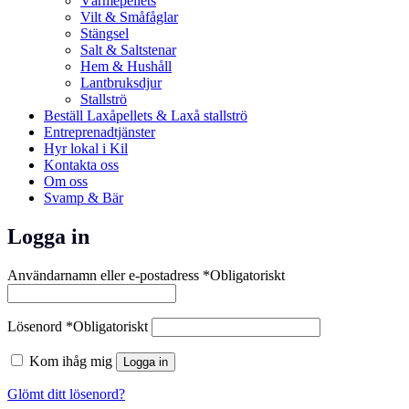
Värmepellets
Vilt & Småfåglar
Stängsel
Salt & Saltstenar
Hem & Hushåll
Lantbruksdjur
Stallströ
Beställ Laxåpellets & Laxå stallströ
Entreprenadtjänster
Hyr lokal i Kil
Kontakta oss
Om oss
Svamp & Bär
Logga in
Användarnamn eller e-postadress
*
Obligatoriskt
Lösenord
*
Obligatoriskt
Kom ihåg mig
Logga in
Glömt ditt lösenord?