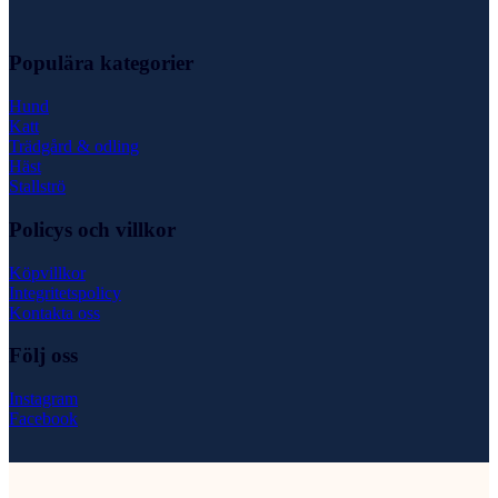
Populära kategorier
Hund
Katt
Trädgård & odling
Häst
Stallströ
Policys och villkor
Köpvillkor
Integritetspolicy
Kontakta oss
Följ oss
Instagram
Facebook