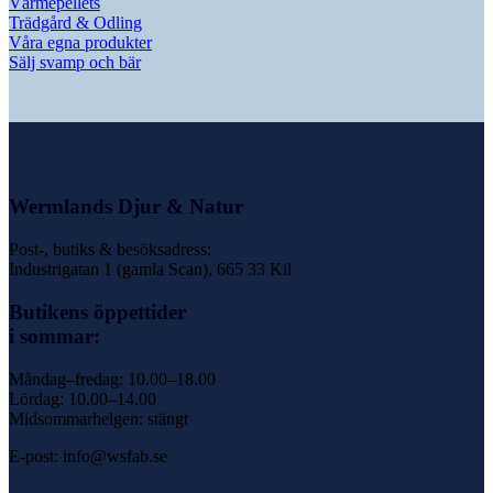
Värmepellets
Trädgård & Odling
Våra egna produkter
Sälj svamp och bär
Wermlands Djur & Natur
Post-, butiks & besöksadress:
Industrigatan 1 (gamla Scan), 665 33 Kil
Butikens öppettider
i sommar:
Måndag–fredag: 10.00–18.00
Lördag: 10.00–14.00
Midsommarhelgen: stängt
E-post: info@wsfab.se