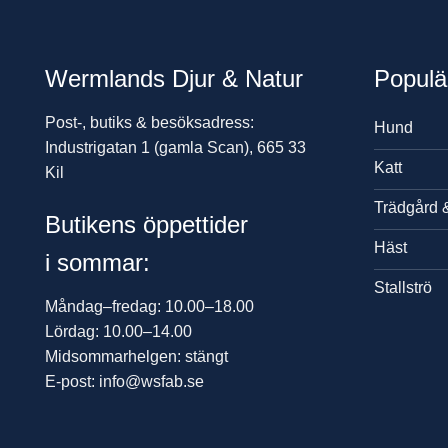
Wermlands Djur & Natur
Populä
Post-, butiks & besöksadress:
Hund
Industrigatan 1 (gamla Scan), 665 33
Katt
Kil
Trädgård 
Butikens öppettider
Häst
i sommar:
Stallströ
Måndag–fredag: 10.00–18.00
Lördag: 10.00–14.00
Midsommarhelgen: stängt
E-post: info@wsfab.se