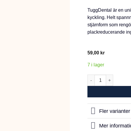
TuggDental är en uni
kyckling. Helt spannmå
stjärnform som rengö
plackreducerande in
59,00
kr
7 i lager
Dogman Dental med k
Fler variante
Mer informati