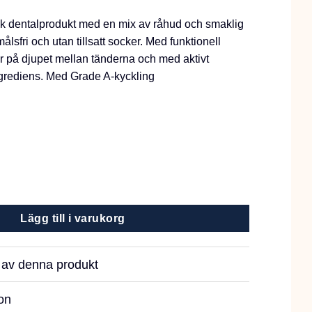
k dentalprodukt med en mix av råhud och smaklig
lsfri och utan tillsatt socker. Med funktionell
r på djupet mellan tänderna och med aktivt
grediens. Med Grade A-kyckling
yckling M 7-pack mängd
Lägg till i varukorg
r av denna produkt
on