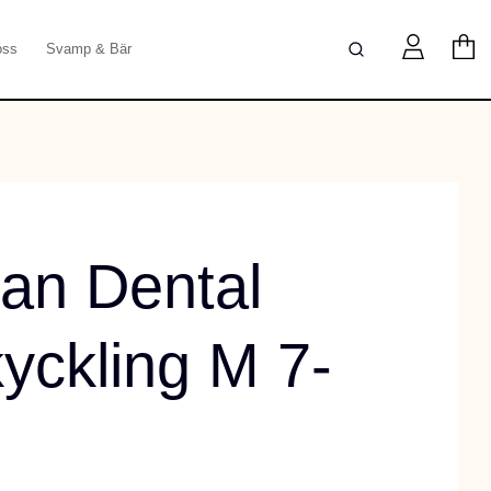
oss
Svamp & Bär
an Dental
yckling M 7-