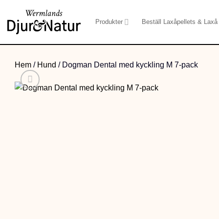
Skip
to
Produkter
Beställ Laxåpellets & Laxå 
content
Hem
/
Hund
/
Dogman Dental med kyckling M 7-pack