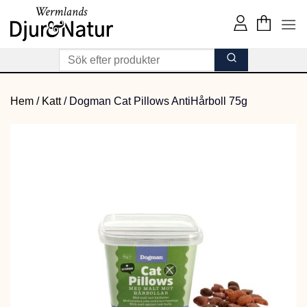
Skip
to
content
Hem
/
Katt
/
Dogman Cat Pillows AntiHårboll 75g