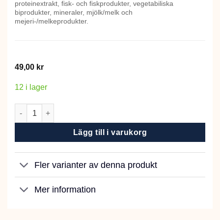
proteinextrakt, fisk- och fiskprodukter, vegetabiliska
biprodukter, mineraler, mjölk/melk och
mejeri-/melkeprodukter.
49,00
kr
12 i lager
Dogman Cat Pillows AntiHårboll 75g mängd
Lägg till i varukorg
Fler varianter av denna produkt
Mer information