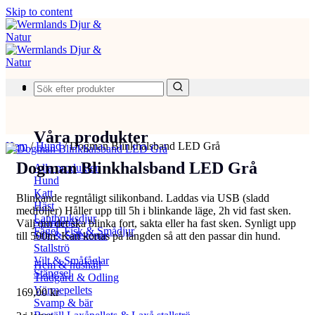
Skip to content
Produkter
Våra produkter
Hem
/
Hund
/
Dogman Blinkhalsband LED Grå
Dogman Blinkhalsband LED Grå
Alla produkter
Hund
Katt
Blinkande regntåligt silikonband. Laddas via USB (sladd
Häst
medföljer) Håller upp till 5h i blinkande läge, 2h vid fast sken.
Lantbruksdjur
Spannmål
Välj om det ska blinka fort, sakta eller ha fast sken. Synligt upp
Fågel, Fisk & Smådjur
Salt & Saltstenar
till 500m. Kan kortas på längden så att den passar din hund.
Stallströ
Vilt & Småfåglar
Hem & hushåll
Stängsel
Trädgård & Odling
Värmepellets
169,00
kr
Svamp & bär