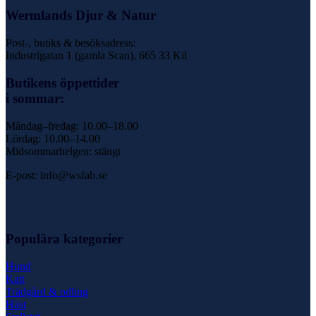
Wermlands Djur & Natur
Post-, butiks & besöksadress:
Industrigatan 1 (gamla Scan), 665 33 Kil
Butikens öppettider
i sommar:
Måndag–fredag: 10.00–18.00
Lördag: 10.00–14.00
Midsommarhelgen: stängt
E-post: info@wsfab.se
Populära kategorier
Hund
Katt
Trädgård & odling
Häst