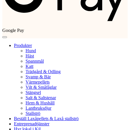
Google Pay
Produkter
Hund
Häst
Spannmål
Katt
Trädgård & Odling
Svamp & Bär
Värmepellets
Vilt & Småfåglar
Stängsel
Salt & Saltstenar
Hem & Hushåll
Lantbruksdjur
Stallströ
Beställ Laxåpellets & Laxå stallströ
Entreprenadtjänster
Hyr lokal i Kil