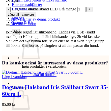
Beställ Laxåpellets & Laxå stallströ
2 i lager
Entreprenadtjänster
Dogman Blinkhalsband LED Grå mängd
Hyr lokal i Kil
Kontakta oss
Lägg till i varukorg
Om oss
Fler varianter av denna produkt
Svamp & Bär
Mer information
Blinkande regntåligt silikonband. Laddas via USB (sladd
medföljer) Håller upp till 5h i blinkande läge, 2h vid fast sken.
Välj om det ska blinka fort, sakta eller ha fast sken. Synligt upp
till 500m. Kan kortas på längden så att den passar din hund.
Du kanske också är intresserad av dessa produkter?
Inga produkter i varukorgen.
Gå tillbaka till butiken
Lägg i varukorg
Dogman Halsband Iris Ställbart Svart 35-
Varukorg
60cm L
85,00
kr