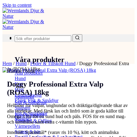
Skip to content
Produkter
Våra produkter
Hem
/
Hund
/
Foder & Tillskott Hund
/
Doggy Professional Extra
Valp (ROSA) 18kg
Hämtas i butik
Alla produkter
Hund
Doggy Professional Extra Valp
Katt
Häst
(ROSA) 18kg
Lantbruksdjur
Spannmål
Fågel, Fisk & Smådjur
Salt & Saltstenar
Helfoder för valpar, unghundar och dräktiga/digivande tikar av
Stallströ
alla storlekar. Med färsk lax och linfrö som är goda källor till
Vilt & Småfåglar
Hem & hushåll
Omega 3 för för en sund hud och päls. FOS för en sund mag-
Stängsel
Trädgård & Odling
och tarmhälsa samt extra c-vitamin från nypon.
Värmepellets
Svamp & bär
Innehåll: Spannmål* (varav ris 10 %), kött och animaliska