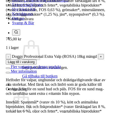
Beställ Laxåpellets & Laxå stallströ
biprodukter, fisk och fiskprodukter* (varav färsklagad lax 8 %,
Entreprenadtjänster
torkad lax 6 %), oljor och fetter*, vegetabiliska biprodukter*
Hyr lokal i Kil
(varav cikoriainulin, FOS 0,63 %), grönsaker*, mineralämnen,
Kontakta oss
ägg och äggprodukter* (1,25 %), jäst*, nyponpulver* (0,3 %).
Om oss
*Naturliga råvara
Svamp & Bär
745,00
kr
1 i lager
Doggy Professional Extra Valp (ROSA) 18kg mängd
Lägg till i varukorg
Fler varianter av denna produkt
Inga produkter i varukorgen.
Mer information
Gå tillbaka till butiken
Helfoder för valpar, unghundar och dräktiga/digivande tikar av
alla storlekar. Med färsk lax och linfrö som är goda källor till
Omega 3 för för en sund hud och päls. FOS för en sund mag-
Varukorg
och tarmhälsa samt extra c-vitamin från nypon.
Innehåll: Spannmål* (varav ris 10 %), kött och animaliska
biprodukter, fisk och fiskprodukter* (varav färsklagad lax 8 %,
torkad lax 6 %), oljor och fetter*, vegetabiliska biprodukter*