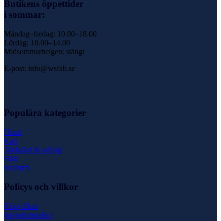
Butikens öppettider
i sommar:
Måndag–fredag: 10.00–18.00
Lördag: 10.00–14.00
Midsommarhelgen: stängt
E-post: info@wsfab.se
Populära kategorier
Hund
Katt
Trädgård & odling
Häst
Stallströ
Policys och villkor
Köpvillkor
Integritetspolicy