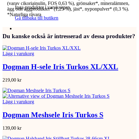
(varav cikoriainulin, FOS 0,63 %), grönsaker*, mineralämnen,
Inga produkter i varukorgen.
ägg och äggprodukter* (1,25 %), jäst*, nyponpulver* (0,3 %).
*Naturliga råvara
Gå tillbaka till butiken
Du kanske också är intresserad av dessa produkter?
Lägg i varukorg
Dogman H-sele Iris Turkos XL/XXL
219,00
kr
Lägg i varukorg
Dogman Meshsele Iris Turkos S
139,00
kr