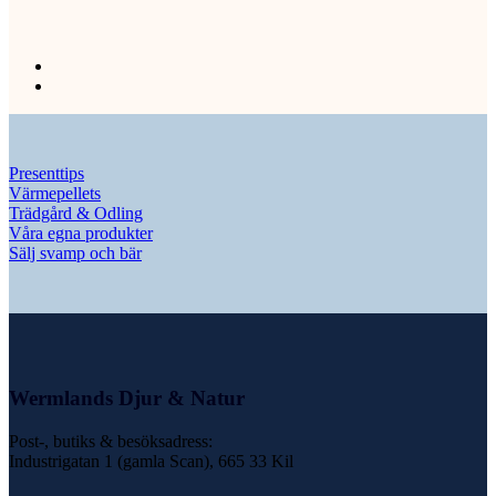
Presenttips
Värmepellets
Trädgård & Odling
Våra egna produkter
Sälj svamp och bär
Wermlands Djur & Natur
Post-, butiks & besöksadress:
Industrigatan 1 (gamla Scan), 665 33 Kil