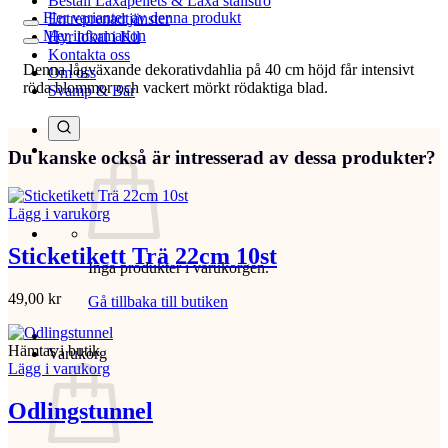
Beställ Laxåpellets & Laxå stallströ
Fler varianter av denna produkt
Entreprenadtjänster
Mer information
Hyr lokal i Kil
Kontakta oss
Denna lågväxande dekorativdahlia på 40 cm höjd får intensivt
Om oss
röda blommor och vackert mörkt rödaktiga blad.
Svamp & Bär
Du kanske också är intresserad av dessa produkter?
Lägg i varukorg
Sticketikett Trä 22cm 10st
Inga produkter i varukorgen.
49,00
kr
Gå tillbaka till butiken
Hämtas i butik
Varukorg
Lägg i varukorg
Odlingstunnel