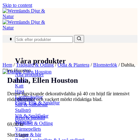
Skip to content
Produkter
Våra produkter
Hem
/
Trädgård & Odling
/
Odla & Plantera
/
Blomsterlök
/
Dahlia,
Ellen Houston
Alla produkter
Dahlia, Ellen Houston
Hund
Katt
Häst
Denna lågväxande dekorativdahlia på 40 cm höjd får intensivt
Lantbruksdjur
Spannmål
röda blommor och vackert mörkt rödaktiga blad.
Fågel, Fisk & Smådjur
Salt & Saltstenar
Stallströ
Vilt & Småfåglar
Hem & hushåll
Stängsel
Trädgård & Odling
69,00
kr
Värmepellets
Svamp & bär
Slut i lager