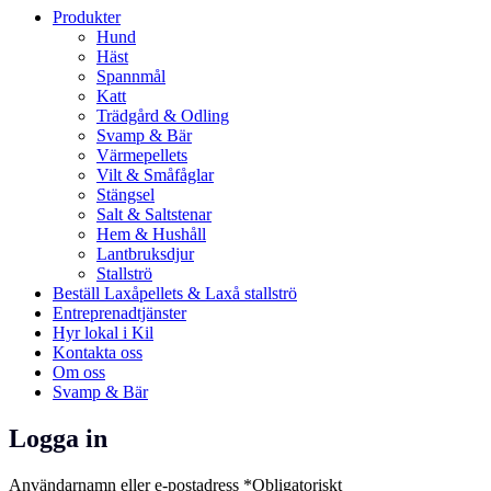
Produkter
Hund
Häst
Spannmål
Katt
Trädgård & Odling
Svamp & Bär
Värmepellets
Vilt & Småfåglar
Stängsel
Salt & Saltstenar
Hem & Hushåll
Lantbruksdjur
Stallströ
Beställ Laxåpellets & Laxå stallströ
Entreprenadtjänster
Hyr lokal i Kil
Kontakta oss
Om oss
Svamp & Bär
Logga in
Användarnamn eller e-postadress
*
Obligatoriskt