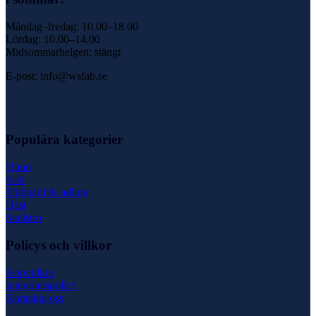
Måndag–fredag: 10.00–18.00
Lördag: 10.00–14.00
Midsommarhelgen: stängt
E-post: info@wsfab.se
Populära kategorier
Hund
Katt
Trädgård & odling
Häst
Stallströ
Policys och villkor
Köpvillkor
Integritetspolicy
Kontakta oss