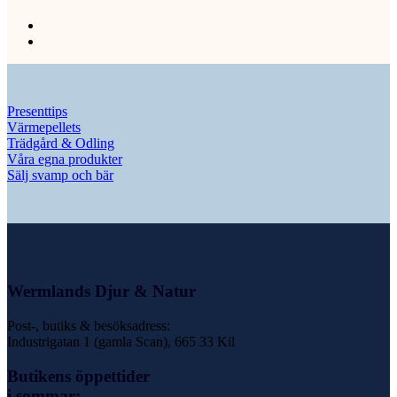
Presenttips
Värmepellets
Trädgård & Odling
Våra egna produkter
Sälj svamp och bär
Wermlands Djur & Natur
Post-, butiks & besöksadress:
Industrigatan 1 (gamla Scan), 665 33 Kil
Butikens öppettider
i sommar: