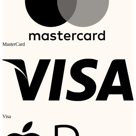
MasterCard
Visa