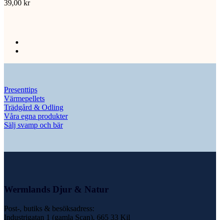
39,00
kr
Presenttips
Värmepellets
Trädgård & Odling
Våra egna produkter
Sälj svamp och bär
Wermlands Djur & Natur
Post-, butiks & besöksadress:
Industrigatan 1 (gamla Scan), 665 33 Kil