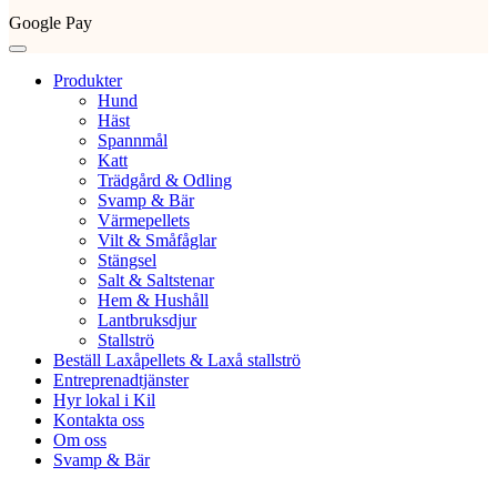
Google Pay
Produkter
Hund
Häst
Spannmål
Katt
Trädgård & Odling
Svamp & Bär
Värmepellets
Vilt & Småfåglar
Stängsel
Salt & Saltstenar
Hem & Hushåll
Lantbruksdjur
Stallströ
Beställ Laxåpellets & Laxå stallströ
Entreprenadtjänster
Hyr lokal i Kil
Kontakta oss
Om oss
Svamp & Bär