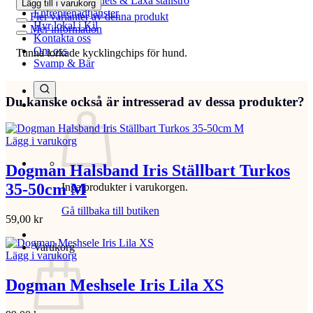
Beställ Laxåpellets & Laxå stallströ
Lägg till i varukorg
Entreprenadtjänster
Fler varianter av denna produkt
Hyr lokal i Kil
Mer information
Kontakta oss
Om oss
Tunna torkade kycklingchips för hund.
Svamp & Bär
Du kanske också är intresserad av dessa produkter?
Lägg i varukorg
Dogman Halsband Iris Ställbart Turkos
35-50cm M
Inga produkter i varukorgen.
Gå tillbaka till butiken
59,00
kr
Varukorg
Lägg i varukorg
Dogman Meshsele Iris Lila XS