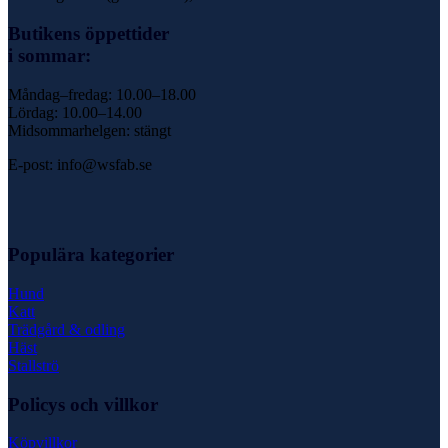
Butikens öppettider
i sommar:
Måndag–fredag: 10.00–18.00
Lördag: 10.00–14.00
Midsommarhelgen: stängt
E-post: info@wsfab.se
Populära kategorier
Hund
Katt
Trädgård & odling
Häst
Stallströ
Policys och villkor
Köpvillkor