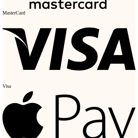
MasterCard
Visa