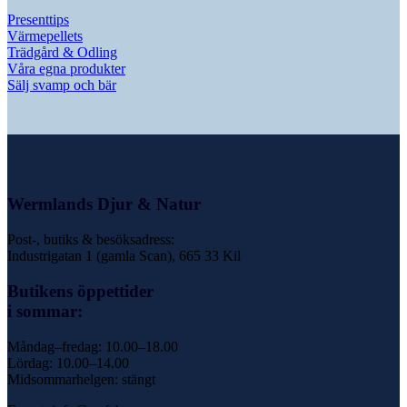
Presenttips
Värmepellets
Trädgård & Odling
Våra egna produkter
Sälj svamp och bär
Wermlands Djur & Natur
Post-, butiks & besöksadress:
Industrigatan 1 (gamla Scan), 665 33 Kil
Butikens öppettider
i sommar:
Måndag–fredag: 10.00–18.00
Lördag: 10.00–14.00
Midsommarhelgen: stängt