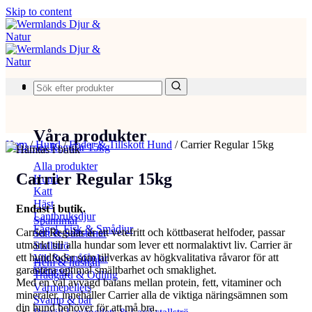
Skip to content
Produkter
Våra produkter
Hem
/
Hund
/
Foder & Tillskott Hund
/
Carrier Regular 15kg
Hämtas i butik
Alla produkter
Carrier Regular 15kg
Hund
Katt
Häst
Endast i butik.
Lantbruksdjur
Spannmål
Fågel, Fisk & Smådjur
Carrier Regular är ett vetefritt och köttbaserat helfoder, passar
Salt & Saltstenar
utmärkt till alla hundar som lever ett normalaktivt liv. Carrier är
Stallströ
ett hundfoder som tillverkas av högkvalitativa råvaror för att
Vilt & Småfåglar
Hem & hushåll
garantera optimal smältbarhet och smaklighet.
Stängsel
Trädgård & Odling
Med en väl avvägd balans mellan protein, fett, vitaminer och
Värmepellets
mineraler, innehåller Carrier alla de viktiga näringsämnen som
Svamp & bär
din hund behöver för att må bra.