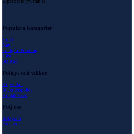
E-post: info@wsfab.se
Populära kategorier
Hund
Katt
Trädgård & odling
Häst
Stallströ
Policys och villkor
Köpvillkor
Integritetspolicy
Kontakta oss
Följ oss
Instagram
Facebook