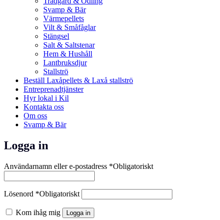
Trädgård & Odling
Svamp & Bär
Värmepellets
Vilt & Småfåglar
Stängsel
Salt & Saltstenar
Hem & Hushåll
Lantbruksdjur
Stallströ
Beställ Laxåpellets & Laxå stallströ
Entreprenadtjänster
Hyr lokal i Kil
Kontakta oss
Om oss
Svamp & Bär
Logga in
Användarnamn eller e-postadress
*
Obligatoriskt
Lösenord
*
Obligatoriskt
Kom ihåg mig
Logga in