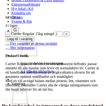
Beställ Laxåpellets & Laxå stallströ
Entreprenadtjänster
Hyr lokal i Kil
Kontakta oss
Om oss
619,00
kr
Svamp & Bär
4 i lager
Carrier Regular 15kg mängd
Lägg till i varukorg
Fler varianter av denna produkt
Mer information
Endast i butik.
Inga produkter i varukorgen.
Carrier Regular är ett vetefritt och köttbaserat helfoder, passar
utmärkt till alla hundar som lever ett normalaktivt liv. Carrier är
Gå tillbaka till butiken
ett hundfoder som tillverkas av högkvalitativa råvaror för att
garantera optimal smältbarhet och smaklighet.
Med en väl avvägd balans mellan protein, fett, vitaminer och
Varukorg
mineraler, innehåller Carrier alla de viktiga näringsämnen som
din hund behöver för att må bra.
Du kanske också är intresserad av dessa produkter?