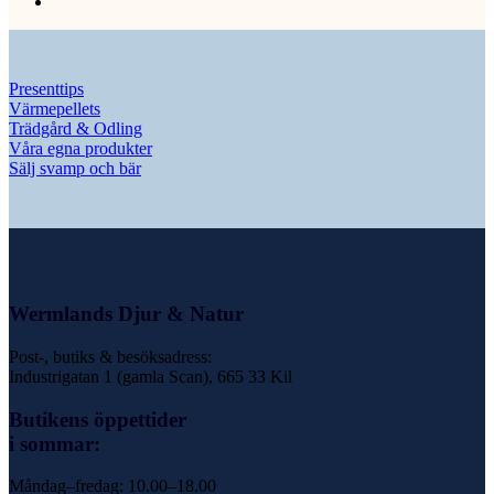
Presenttips
Värmepellets
Trädgård & Odling
Våra egna produkter
Sälj svamp och bär
Wermlands Djur & Natur
Post-, butiks & besöksadress:
Industrigatan 1 (gamla Scan), 665 33 Kil
Butikens öppettider
i sommar:
Måndag–fredag: 10.00–18.00