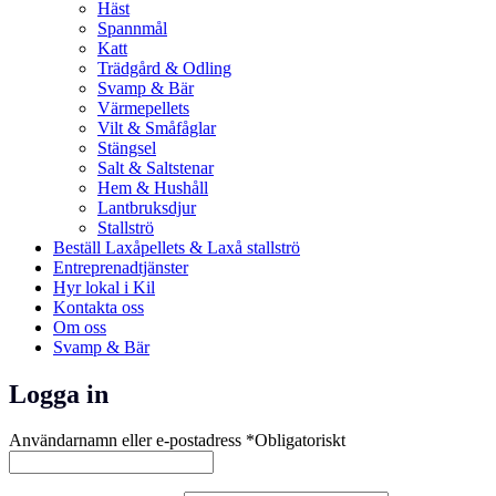
Häst
Spannmål
Katt
Trädgård & Odling
Svamp & Bär
Värmepellets
Vilt & Småfåglar
Stängsel
Salt & Saltstenar
Hem & Hushåll
Lantbruksdjur
Stallströ
Beställ Laxåpellets & Laxå stallströ
Entreprenadtjänster
Hyr lokal i Kil
Kontakta oss
Om oss
Svamp & Bär
Logga in
Användarnamn eller e-postadress
*
Obligatoriskt