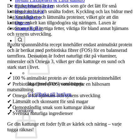
Beställ Laxåpellets & Laxå stallströ
De mjuka bitarna är i en storlek som gör det lätt för små
Entreprenadtjänster
kattungar att äta och smälta fodret. Kyckling och lax bidrar med
Hyr lokal i Kil
hög smaklighet och lättsmälta proteiner, vilket gör att din
Kontakta oss
kattunge enkelt kan tillgodogöra sig näringen. Laxen är
Om oss
dessutom rik på nyttiga fetter, viktiga för bland annat hjärnans
Svamp & Bär
och synens utveckling.
Bozita spannmålsfria recept innehåller endast animaliskt protein
och är berikat med prebiotiska fibrer (FOS) för en balanserad
tarmflora. Dessutom är fodret naturligt rikt på vitaminer,
mineraler och Omega 3, vilket ger din kattunge en sund och
stark start i livet.
✔ 100 % animaliskt protein av det totala proteininnehållet
Inga produkter i varukorgen.
✔ Prebiotiska fibrer (FOS) som främjar en hälsosam
matsmältning
Gå tillbaka till butiken
✔ Omega 3 för hjärnans och synens utveckling
✔ Lättsmält och skonsamt för små magar
✔ Oemotståndlig smak som kattungar älskar
Varukorg
✔ Svenska naturliga ingredienser
Ge din kattunge ett foder fyllt av kärlek och näring – varje
tugga räknas!