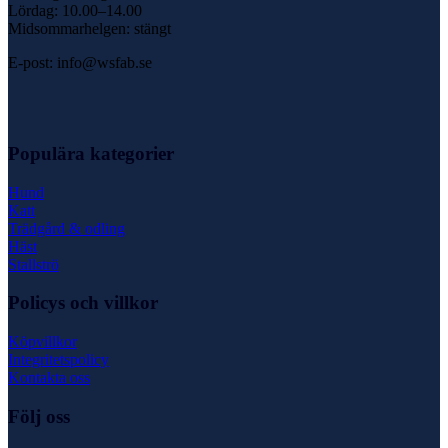
Lördag: 10.00–14.00
Midsommarhelgen: stängt
E-post: info@wsfab.se
Populära kategorier
Hund
Katt
Trädgård & odling
Häst
Stallströ
Policys och villkor
Köpvillkor
Integritetspolicy
Kontakta oss
Följ oss