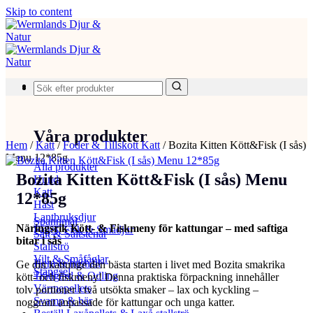
Skip to content
Produkter
Våra produkter
Hem
/
Katt
/
Foder & Tillskott Katt
/
Bozita Kitten Kött&Fisk (I sås)
Menu 12*85g
Alla produkter
Bozita Kitten Kött&Fisk (I sås) Menu
Hund
Katt
12*85g
Häst
Lantbruksdjur
Spannmål
Näringsrik Kött- & Fiskmeny för kattungar – med saftiga
Fågel, Fisk & Smådjur
Salt & Saltstenar
bitar i sås
Stallströ
Vilt & Småfåglar
Hem & hushåll
Ge din kattunge den bästa starten i livet med Bozita smakrika
Stängsel
Trädgård & Odling
kött- och fiskmeny! Denna praktiska förpackning innehåller
Värmepellets
tolv portioner i två utsökta smaker – lax och kyckling –
Svamp & bär
noggrant anpassade för kattungar och unga katter.