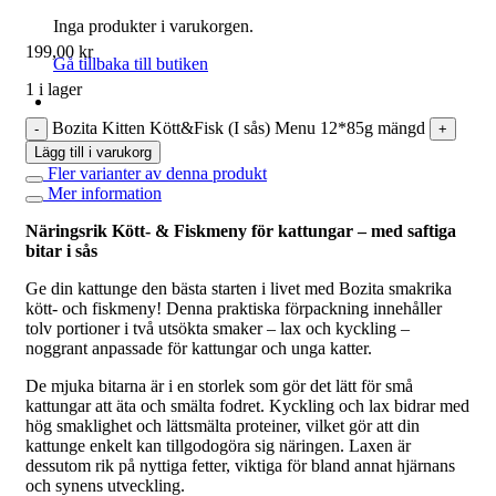
Inga produkter i varukorgen.
199,00
kr
Gå tillbaka till butiken
1 i lager
Bozita Kitten Kött&Fisk (I sås) Menu 12*85g mängd
Lägg till i varukorg
Fler varianter av denna produkt
Mer information
Näringsrik Kött- & Fiskmeny för kattungar – med saftiga
bitar i sås
Ge din kattunge den bästa starten i livet med Bozita smakrika
kött- och fiskmeny! Denna praktiska förpackning innehåller
tolv portioner i två utsökta smaker – lax och kyckling –
noggrant anpassade för kattungar och unga katter.
De mjuka bitarna är i en storlek som gör det lätt för små
kattungar att äta och smälta fodret. Kyckling och lax bidrar med
hög smaklighet och lättsmälta proteiner, vilket gör att din
kattunge enkelt kan tillgodogöra sig näringen. Laxen är
dessutom rik på nyttiga fetter, viktiga för bland annat hjärnans
och synens utveckling.