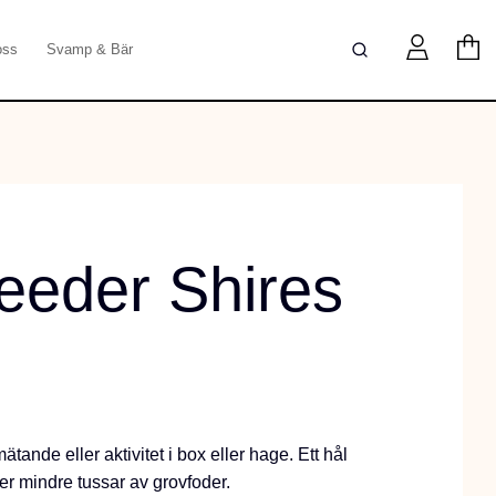
oss
Svamp & Bär
Feeder Shires
tande eller aktivitet i box eller hage. Ett hål
ler mindre tussar av grovfoder.