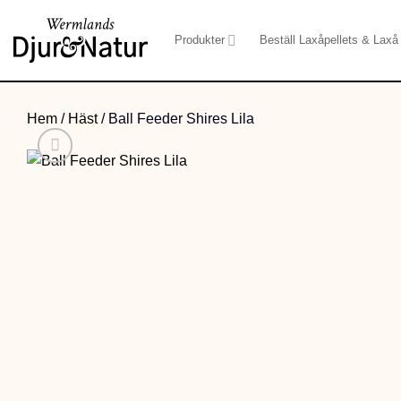
Skip
to
Produkter
Beställ Laxåpellets & Laxå 
content
Hem
/
Häst
/
Ball Feeder Shires Lila