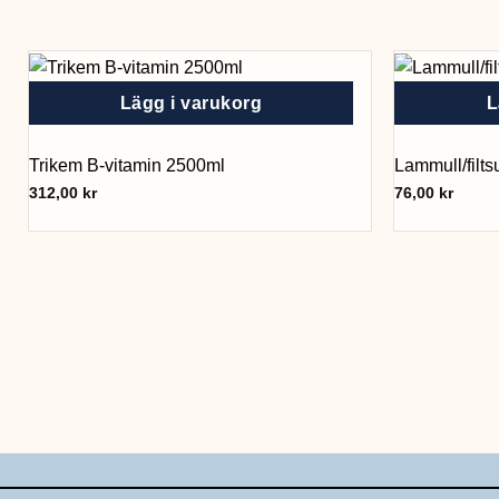
Lägg i varukorg
L
Trikem B-vitamin 2500ml
Lammull/filtsu
312,00
kr
76,00
kr