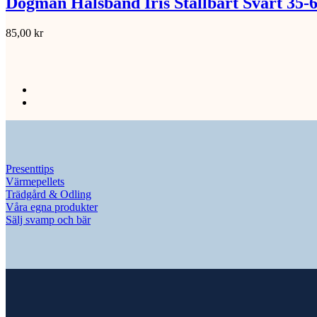
Dogman Halsband Iris Ställbart Svart 35-
85,00
kr
Presenttips
Värmepellets
Trädgård & Odling
Våra egna produkter
Sälj svamp och bär