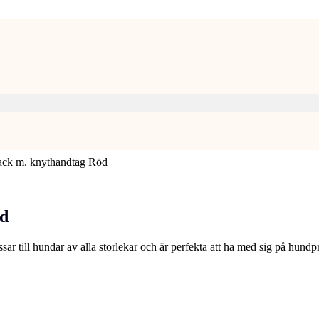
ack m. knythandtag Röd
öd
passar till hundar av alla storlekar och är perfekta att ha med sig på h