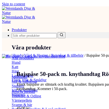
Skip to content
Produkter
Våra produkter
Hem
/
Hund
/
Vård & Hygien
/
Bajspåsar & tillbehör
/
Bajspåse 50-p
Alla produkter
Hund
Katt
Häst
Bajspåse 50-pack m. knythandtag R
Lantbruksdjur
Spannmål
Fågel, Fisk & Smådjur
Salt & Saltstenar
Tjock bajspåse av slitstark och kraftig kvalitet. Bajspåsen 
Stallströ
knythandtag. Kommer i 50-pack.
Vilt & Småfåglar
Hem & hushåll
Stängsel
Trädgård & Odling
Värmepellets
Svamp & bär
45,00
kr