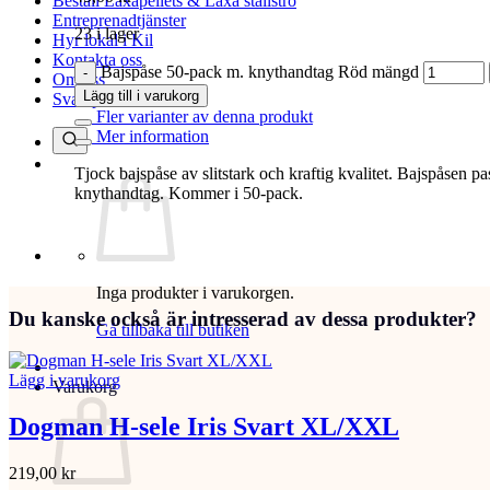
Beställ Laxåpellets & Laxå stallströ
Entreprenadtjänster
23 i lager
Hyr lokal i Kil
Kontakta oss
Bajspåse 50-pack m. knythandtag Röd mängd
Om oss
Lägg till i varukorg
Svamp & Bär
Fler varianter av denna produkt
Mer information
Tjock bajspåse av slitstark och kraftig kvalitet. Bajspåsen 
knythandtag. Kommer i 50-pack.
Inga produkter i varukorgen.
Du kanske också är intresserad av dessa produkter?
Gå tillbaka till butiken
Lägg i varukorg
Varukorg
Dogman H-sele Iris Svart XL/XXL
219,00
kr