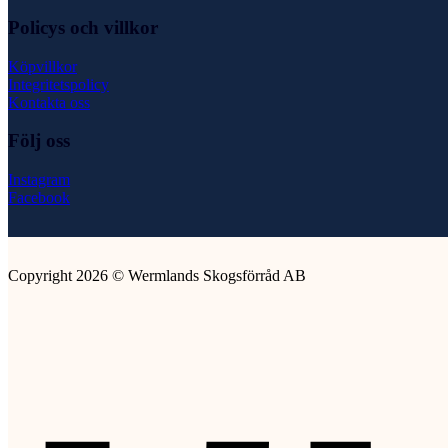
Policys och villkor
Köpvillkor
Integritetspolicy
Kontakta oss
Följ oss
Instagram
Facebook
Copyright 2026 © Wermlands Skogsförråd AB