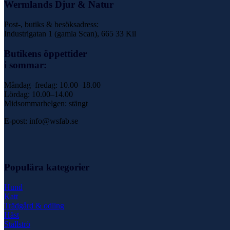
Wermlands Djur & Natur
Post-, butiks & besöksadress:
Industrigatan 1 (gamla Scan), 665 33 Kil
Butikens öppettider
i sommar:
Måndag–fredag: 10.00–18.00
Lördag: 10.00–14.00
Midsommarhelgen: stängt
E-post: info@wsfab.se
Populära kategorier
Hund
Katt
Trädgård & odling
Häst
Stallströ