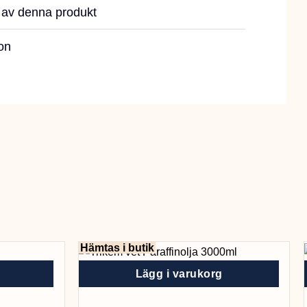
r av denna produkt
on
Hämtas i butik
Lägg i varukorg