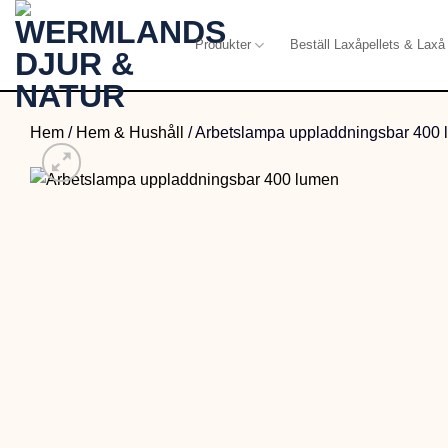
Skip
to
Produkter
Beställ Laxåpellets & Laxå 
content
Hem
/
Hem & Hushåll
/
Arbetslampa uppladdningsbar 400