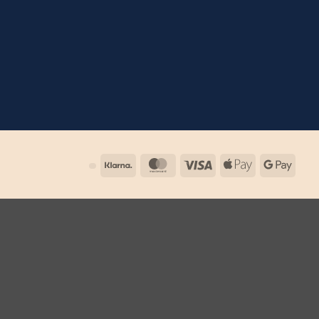
Klarna
MasterCard
Visa
Apple
Goog
Pay
Pay