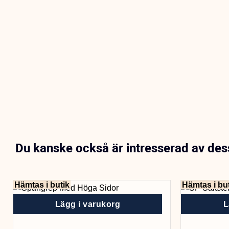
Du kanske också är intresserad av de
Hämtas i butik
Hämtas i bu
Lägg i varukorg
L