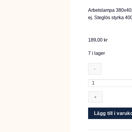
Arbetslampa 380x40
ej. Steglös styrka 40
189,00
kr
7 i lager
Arbetslampa
uppladdningsbar
400
lumen
mängd
Lägg till i varuk