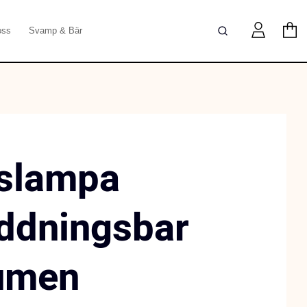
oss
Svamp & Bär
slampa
ddningsbar
umen