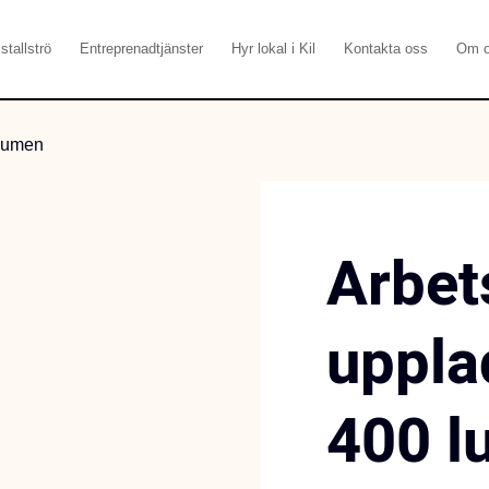
stallströ
Entreprenadtjänster
Hyr lokal i Kil
Kontakta oss
Om 
 lumen
Arbet
uppla
400 l