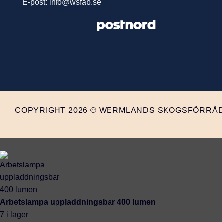
E-post: info@wsfab.se
COPYRIGHT 2026 © WERMLANDS SKOGSFÖRRÅD
Arbetslampa uppladdningsbar 400 lumen
7 i lager