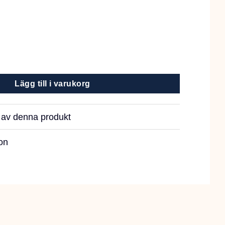
es 100g mängd
Lägg till i varukorg
r av denna produkt
on