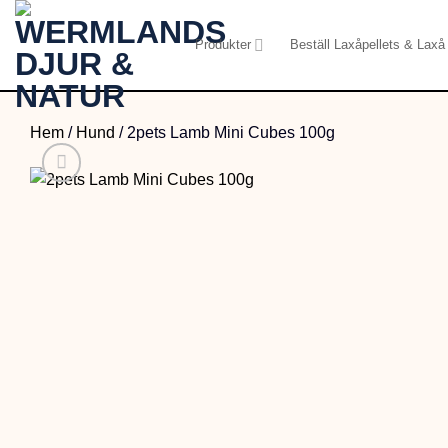
Skip
to
Produkter
Beställ Laxåpellets & Laxå 
content
Hem
/
Hund
/
2pets Lamb Mini Cubes 100g