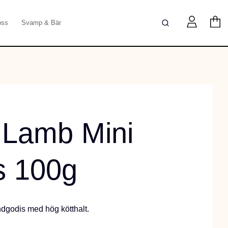
oss
Svamp & Bär
 Lamb Mini
s 100g
ndgodis med hög kötthalt.