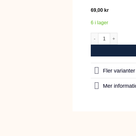
69,00
kr
6 i lager
2pets Lamb Mini Cub
Fler variante
Mer informati