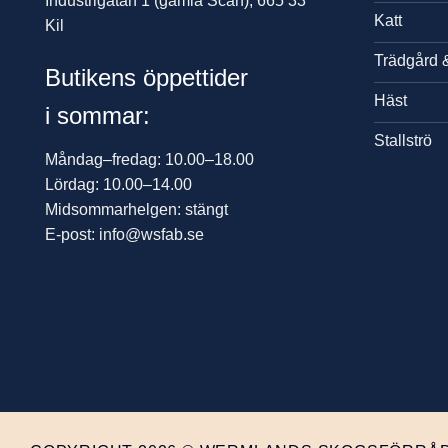
Industrigatan 1 (gamla Scan), 665 33
Katt
Kil
Trädgård 
Butikens öppettider
Häst
i sommar:
Stallströ
Måndag–fredag: 10.00–18.00
Lördag: 10.00–14.00
Midsommarhelgen: stängt
E-post: info@wsfab.se