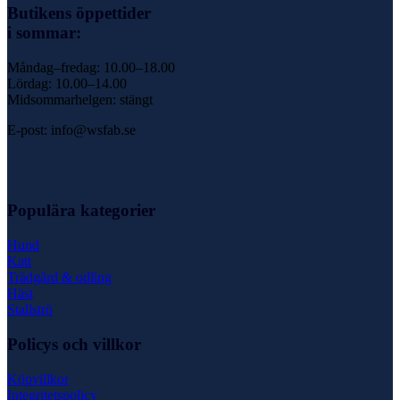
Butikens öppettider
i sommar:
Måndag–fredag: 10.00–18.00
Lördag: 10.00–14.00
Midsommarhelgen: stängt
E-post: info@wsfab.se
Populära kategorier
Hund
Katt
Trädgård & odling
Häst
Stallströ
Policys och villkor
Köpvillkor
Integritetspolicy