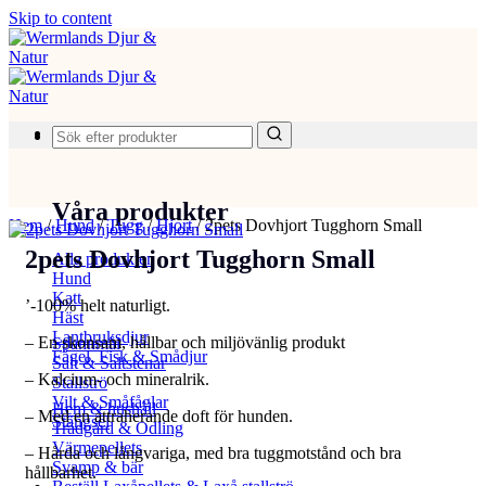
Skip to content
Produkter
Våra produkter
Hem
/
Hund
/
Tugg
/
Hjort
/
2pets Dovhjort Tugghorn Small
2pets Dovhjort Tugghorn Small
Alla produkter
Hund
Katt
’-100% helt naturligt.
Häst
Lantbruksdjur
– En skonsam, hållbar och miljövänlig produkt
Spannmål
Fågel, Fisk & Smådjur
Salt & Saltstenar
– Kalcium- och mineralrik.
Stallströ
Vilt & Småfåglar
Hem & hushåll
– Med en attraherande doft för hunden.
Stängsel
Trädgård & Odling
Värmepellets
– Hårda och långvariga, med bra tuggmotstånd och bra
Svamp & bär
hållbarhet.