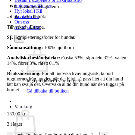
Beställ Laxåpellets & Laxå stallströ
Entreprenadtjänster
– Allergivänlig och glutenfri.
Hyr lokal i Kil
Kontakta oss
– Lukt- och klibbfria.
Om oss
Tillverkad i Europa.
Svamp & Bär
SE
Kompletteringsfoder för hundar.
Sammansättning:
100% hjorthorn
Analytiska beståndsdelar:
råaska 53%, råprotein 32%, vatten
14%, fibrer 3%, råfett 0,1%
Bruksanvisning:
För att undvika kvävningsrisk, ta bort
tugghornet från hunden när det blivit så pass litet att din hund
Inga produkter i varukorgen.
lätt kan svälja det. Övervaka alltid din hund när den tuggar på
hornet.
Gå tillbaka till butiken
Varukorg
139,00
kr
3 i lager
2pets Dovhjort Tugghorn Small mängd