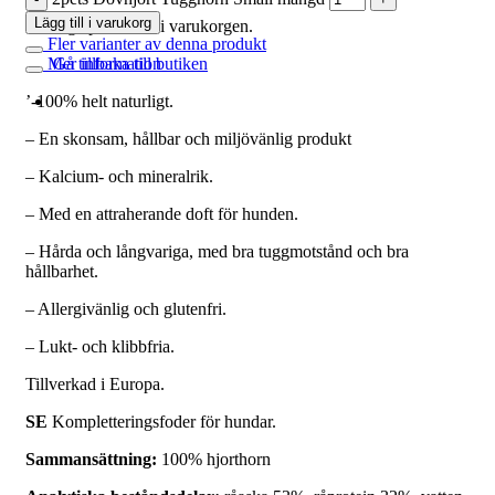
Lägg till i varukorg
Inga produkter i varukorgen.
Fler varianter av denna produkt
Mer information
Gå tillbaka till butiken
’-100% helt naturligt.
– En skonsam, hållbar och miljövänlig produkt
– Kalcium- och mineralrik.
– Med en attraherande doft för hunden.
– Hårda och långvariga, med bra tuggmotstånd och bra
hållbarhet.
– Allergivänlig och glutenfri.
– Lukt- och klibbfria.
Tillverkad i Europa.
SE
Kompletteringsfoder för hundar.
Sammansättning:
100% hjorthorn