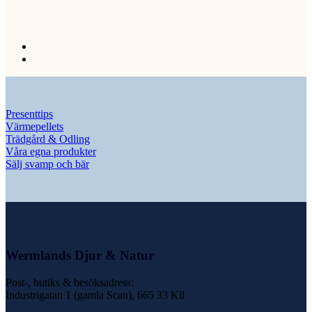
Presenttips
Värmepellets
Trädgård & Odling
Våra egna produkter
Sälj svamp och bär
Wermlands Djur & Natur
Post-, butiks & besöksadress:
Industrigatan 1 (gamla Scan), 665 33 Kil