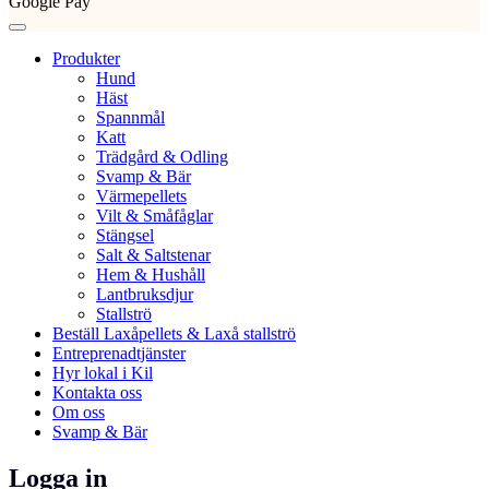
Google Pay
Produkter
Hund
Häst
Spannmål
Katt
Trädgård & Odling
Svamp & Bär
Värmepellets
Vilt & Småfåglar
Stängsel
Salt & Saltstenar
Hem & Hushåll
Lantbruksdjur
Stallströ
Beställ Laxåpellets & Laxå stallströ
Entreprenadtjänster
Hyr lokal i Kil
Kontakta oss
Om oss
Svamp & Bär
Logga in